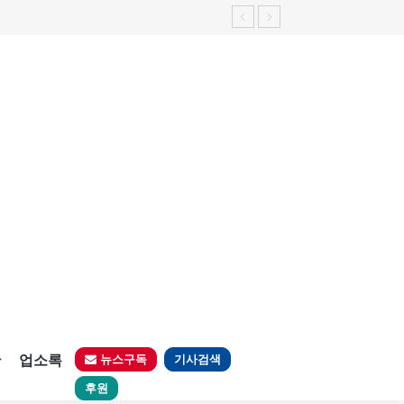
판
업소록
뉴스구독
기사검색
후원