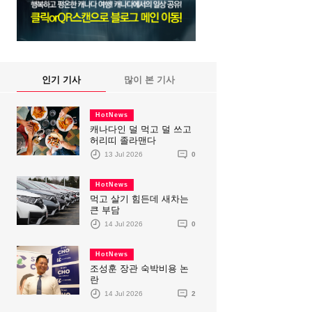
인기 기사
많이 본 기사
HotNews
캐나다인 덜 먹고 덜 쓰고
허리띠 졸라맨다
13 Jul 2026
0
HotNews
먹고 살기 힘든데 새차는
큰 부담
14 Jul 2026
0
HotNews
조성훈 장관 숙박비용 논
란
14 Jul 2026
2