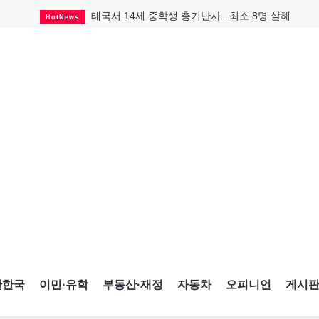
태국서 14세 중학생 총기난사...최소 8명 살해
HotNews
캐나다 실업률 6.4%...2년래 최저
HotNews
아동병원 직원 성범죄 혐의로 기소
HotNews
래리 브록 연방보수당 의원 사임
HotNews
세계 10대 구조물서 내려오는 CN타워
CultureSports
맨발로 누워있거나 냄새 풍기며 음식 먹고...
HotNews
미 총영사관 총격 용의자 2명 체포
HotNews
"벌써 내년 여름이 기다려진다"
CultureSports
미국 영주권 수속 한인, 공항서 체포돼
HotNews
간한국
이민·유학
부동산·재정
자동차
오피니언
게시