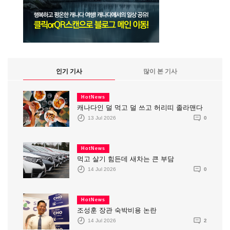
인기 기사
많이 본 기사
HotNews
캐나다인 덜 먹고 덜 쓰고 허리띠 졸라맨다
13 Jul 2026
0
HotNews
먹고 살기 힘든데 새차는 큰 부담
14 Jul 2026
0
HotNews
조성훈 장관 숙박비용 논란
14 Jul 2026
2