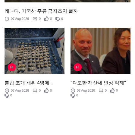
캐나다, 미국산 주류 금지조치 풀까
07 Aug 2026
0
0
0
H
H
"과도한 재산세 인상 억제"
불법 조개 채취 4명에...
07 Aug 2026
0
0
07 Aug 2026
0
0
0
0