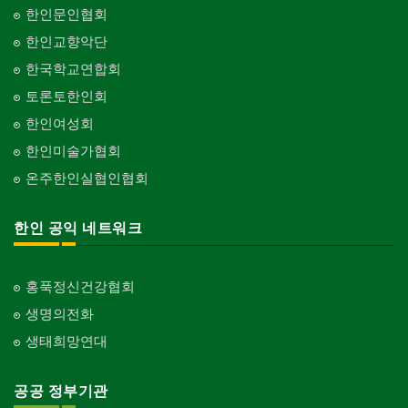
한인문인협회
한인교향악단
한국학교연합회
토론토한인회
한인여성회
한인미술가협회
온주한인실협인협회
한인 공익 네트워크
홍푹정신건강협회
생명의전화
생태희망연대
공공 정부기관