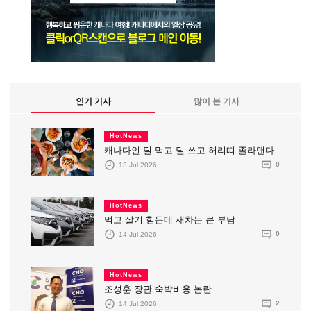
인기 기사
많이 본 기사
HotNews
캐나다인 덜 먹고 덜 쓰고 허리띠 졸라맨다
13 Jul 2026
0
HotNews
먹고 살기 힘든데 새차는 큰 부담
14 Jul 2026
0
HotNews
조성훈 장관 숙박비용 논란
14 Jul 2026
2