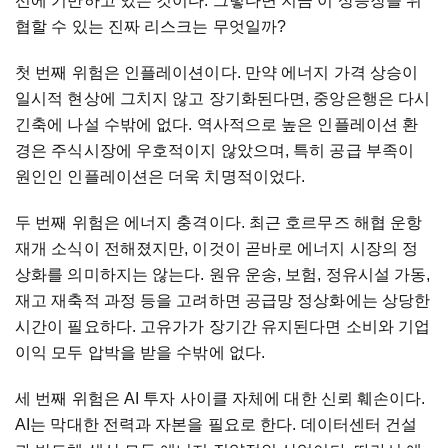
선에
기반하고
있는
것이다
.
그렇다면
지금
이
상승장을
위
협할
수
있는
진짜
리스크는
무엇일까
?
첫
번째
위험은
인플레이션이다
.
만약
에너지
가격
상승이
일시적
현상에
그치지
않고
장기화된다면
,
중앙은행은
다시
긴축에
나설
수밖에
없다
.
역사적으로
높은
인플레이션
환
경은
주식시장에
우호적이지
않았으며
,
특히
공급
부족이
원인인
인플레이션은
더욱
치명적이었다
.
두
번째
위험은
에너지
충격이다
.
최근
호르무즈
해협
운항
재개
소식이
전해졌지만
,
이것이
곧바로
에너지
시장의
정
상화를
의미하지는
않는다
.
원유
운송
,
보험
,
정유시설
가동
,
재고
재축적
과정
등을
고려하면
공급망
정상화에는
상당한
시간이
필요하다
.
고유가가
장기간
유지된다면
소비와
기업
이익
모두
압박을
받을
수밖에
없다
.
세
번째
위험은
AI
투자
사이클
자체에
대한
신뢰
훼손이다
.
AI
는
막대한
전력과
자본을
필요로
한다
.
데이터센터
건설