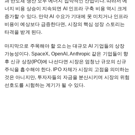
과
반도체
생산
모두
에너지
집약적인
산업이다
.
따라서
에
너지
비용
상승이
지속되면
AI
인프라
구축
비용
역시
크게
증가할
수
있다
.
만약
AI
수요가
기대에
못
미치거나
인프라
비용이
예상보다
급증한다면
,
시장의
핵심
성장
스토리는
타격을
받게
된다
.
마지막으로
주목해야
할
요소는
대규모
AI
기업들의
상장
가능성이다
. SpaceX, OpenAI, Anthropic
같은
기업들이
향
후
신규
상장
(IPO)
에
나선다면
시장은
엄청난
규모의
신규
주식을
흡수해야
한다
. IPO
자체가
시장의
고점을
의미하는
것은
아니지만
,
투자자들의
자금을
분산시키며
시장의
위험
선호도를
시험하는
계기가
될
수
있다
.