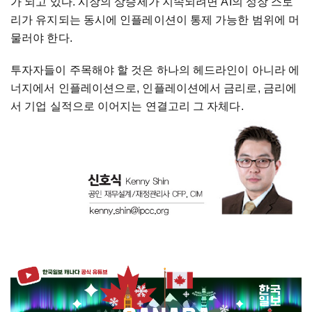
가
되고
있다
.
시장의
상승세가
지속되려면
AI
의
성장
스토
리가
유지되는
동시에
인플레이션이
통제
가능한
범위에
머
물러야
한다
.
투자자들이
주목해야
할
것은
하나의
헤드라인이
아니라
에
너지에서
인플레이션으로
,
인플레이션에서
금리로
,
금리에
서
기업
실적으로
이어지는
연결고리
그
자체다
.