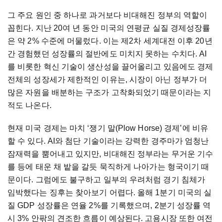
그
주요
원인
중
하나로
과거보다
비대해진
정부의
역할이
꼽힌다
.
지난
20
여
년
동안
미국의
연평균
실질
경제성장률
은
약
2%
수준에
머물렀다
.
이는
제
2
차
세계대전
이후
20
년
간
경험했던
성장률의
절반에도
미치지
못하는
수치다
. AI
를
비롯한
혁신
기술이
생산성을
끌어올리고
있음에도
경제
전체의
성장세가
제한적인
이유는
,
시장이
아닌
정부가
더
많은
자원을
배분하는
구조가
고착화되었기
때문이라는
지
적도
나온다
.
현재
미국
경제는
마치
‘쟁기
말
(Plow Horse)
경제’에
비유
할
수
있다
. AI
와
첨단
기술이라는
강력한
경주마가
엄청난
잠재력을
뿜어내고
있지만
,
비대해진
정부라는
무거운
기수
를
등에
태운
채
밭을
갈듯
묵직하게
나아가는
형국이기
때
문이다
.
그럼에도
불구하고
일부의
우려처럼
경기
침체가
임박했다는
징후는
찾아보기
어렵다
.
올해
1
분기
미국의
실
질
GDP
성장률은
연율
2%
를
기록했으며
, 2
분기
성장률
역
시
3%
안팎의
견조한
흐름이
예상된다
.
고용시장
또한
여전