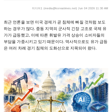
미디어1 (media@koreatimes.net)
Jun 04 2026 11:30 AM
최근
언론을
보면
미국
경제가
곧
침체에
빠질
것처럼
보도
하는
경우가
많다
.
중동
지역의
군사적
긴장
고조로
국제
유
가가
급등했고
,
이에
따른
휘발유
가격
상승이
소비자들의
부담을
가중시키고
있기
때문이다
.
역사적으로도
유가
급등
은
여러
차례
경기
침체의
도화선으로
지목되어
왔다
.