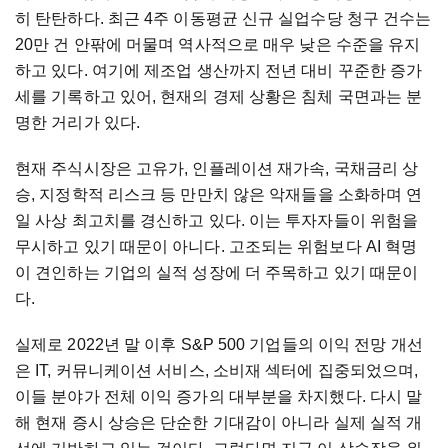
히
탄탄하다
.
최근
4
주
이동평균
신규
실업수당
청구
건수는
20
만
건
안팎에
머물며
역사적으로
매우
낮은
수준을
유지
하고
있다
.
여기에
제조업
생산까지
전년
대비
꾸준한
증가
세를
기록하고
있어
,
현재의
경제
상황은
침체
국면과는
분
명한
거리가
있다
.
현재
주식시장은
고유가
,
인플레이션
재가속
,
국채금리
상
승
,
지정학적
리스크
등
만만치
않은
악재들을
소화하며
연
일
사상
최고치를
경신하고
있다
.
이는
투자자들이
위험을
무시하고
있기
때문이
아니다
.
고조되는
위험보다
AI
혁명
이
견인하는
기업의
실적
성장에
더
주목하고
있기
때문이
다
.
실제로
2022
년
말
이후
S&P 500
기업들의
이익
전망
개선
은
IT,
커뮤니케이션
서비스
,
소비재
섹터에
집중되었으며
,
이들
분야가
전체
이익
증가의
대부분을
차지했다
.
다시
말
해
현재
증시
상승은
단순한
기대감이
아니라
실제
실적
개