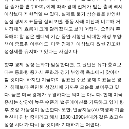
용
증가를
흡수하며
,
이에
따라
경제
전체가
받는
충격
역시
예상보다
제한적일
수
있다
.
실제로
물가
상승률을
반영한
실질
경제지표들을
살펴보면
,
중동
사태
이전과
비교해
거
시경제의
흐름이
크게
달라졌다고
보기
어렵다
.
오히려
주
목해야
할
점은
팬데믹
기간
동안
시행된
막대한
재정
부양
책이
종료된
이후에도
,
미국
경제가
예상보다
훨씬
견조한
성장세를
유지하고
있다는
사실이다
.
향후
경제
성장
둔화가
발생한다면
,
그
원인은
유가
충격보
다는
통화량
증가세
둔화와
경기
부양책
축소에서
찾아야
할
것이다
.
하지만
지금까지
발표된
주요
경제
지표들은
경
기
침체보다
완만한
성장세에
가까운
모습을
보여주고
있
다
.
물론
미국
경제가
무결하다는
의미는
아니다
.
현재
미국
증시는
상당히
높은
수준의
밸류에이션을
기록하고
있어
향
후
조정
가능성이
상존한다
.
또한
,
인공지능
(AI)
혁명과
기술
혁신이
진행
중이라고
해서
1980~1990
년대와
같은
초고속
성장
시대가
다시
올
것이라
기대하기는
어렵다
.