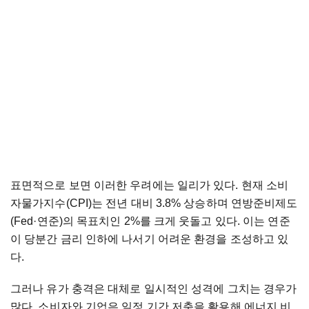
표면적으로
보면
이러한
우려에는
일리가
있다
.
현재
소비
자물가지수
(CPI)
는
전년
대비
3.8%
상승하며
연방준비제도
(Fed
·연준
)
의
목표치인
2%
를
크게
웃돌고
있다
.
이는
연준
이
당분간
금리
인하에
나서기
어려운
환경을
조성하고
있
다
.
그러나
유가
충격은
대체로
일시적인
성격에
그치는
경우가
많다
.
소비자와
기업은
일정
기간
저축을
활용해
에너지
비