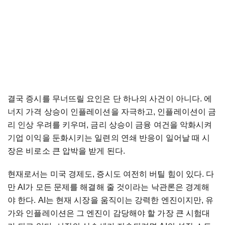
결국
증시를
무너뜨릴
요인은
단
하나의
사건이
아니다
.
에
너지
가격
상승이
인플레이션을
자극하고
,
인플레이션이
금
리
인상
우려를
키우며
,
금리
상승이
금융
여건을
악화시켜
기업
이익을
둔화시키는
일련의
연쇄
반응이
일어날
때
시
장은
비로소
큰
압박을
받게
된다
.
현재로서는
미국
경제도
,
증시도
여전히
버틸
힘이
있다
.
다
만
AI
가
모든
문제를
해결해
줄
것이라는
낙관론은
경계해
야
한다
. AI
는
현재
시장을
움직이는
강력한
엔진이지만
,
유
가와
인플레이션은
그
엔진이
감당해야
할
가장
큰
시험대