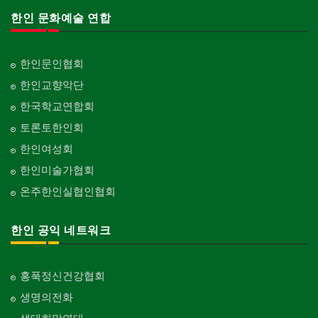
한인 문화예술 연합
한인문인협회
한인교향악단
한국학교연합회
토론토한인회
한인여성회
한인미술가협회
온주한인실협인협회
한인 공익 네트워크
홍푹정신건강협회
생명의전화