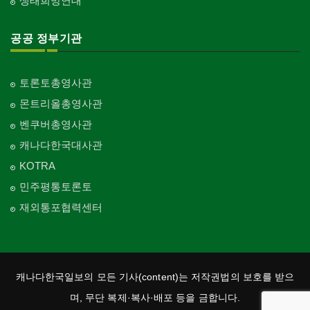
생태희망연대
공공 정부기관
토론토총영사관
몬트리올총영사관
벤쿠버총영사관
캐나다한국대사관
KOTRA
민주평통토론토
재외통포협력센터
캐나다한국일보의 모든 기사(content)는 저작권법의 보호를 받으
며, 무단 복제·복사·배포 등을 금합니다.