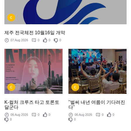
C
제주 전국체전 10월16일 개막
07 Aug 2026
0
0
0
C
C
K-컬처 크루즈 타고 토론토
"벌써 내년 여름이 기다려진
달군다
다"
06 Aug 2026
0
0
06 Aug 2026
0
0
0
0