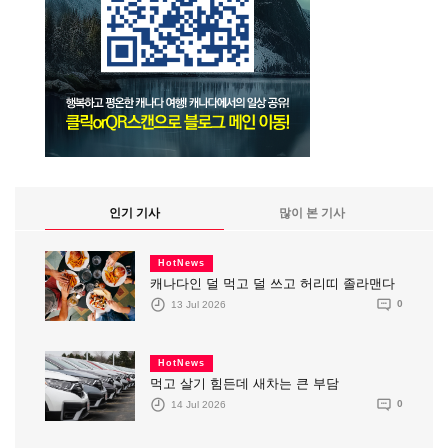
인기 기사
많이 본 기사
HotNews
캐나다인 덜 먹고 덜 쓰고 허리띠 졸라맨다
13 Jul 2026
0
HotNews
먹고 살기 힘든데 새차는 큰 부담
14 Jul 2026
0