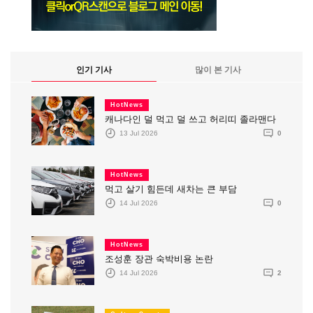
인기 기사
많이 본 기사
HotNews
캐나다인 덜 먹고 덜 쓰고 허리띠 졸라맨다
13 Jul 2026
0
HotNews
먹고 살기 힘든데 새차는 큰 부담
14 Jul 2026
0
HotNews
조성훈 장관 숙박비용 논란
14 Jul 2026
2