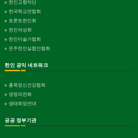
한인교향악단
한국학교연합회
토론토한인회
한인여성회
한인미술가협회
온주한인실협인협회
한인 공익 네트워크
홍푹정신건강협회
생명의전화
생태희망연대
공공 정부기관