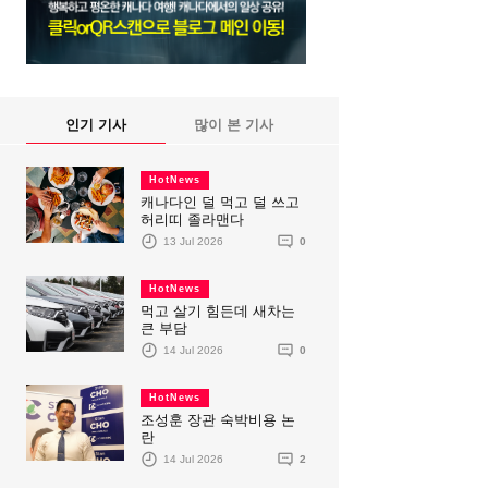
인기 기사
많이 본 기사
HotNews
캐나다인 덜 먹고 덜 쓰고
허리띠 졸라맨다
13 Jul 2026
0
HotNews
먹고 살기 힘든데 새차는
큰 부담
14 Jul 2026
0
HotNews
조성훈 장관 숙박비용 논
란
14 Jul 2026
2