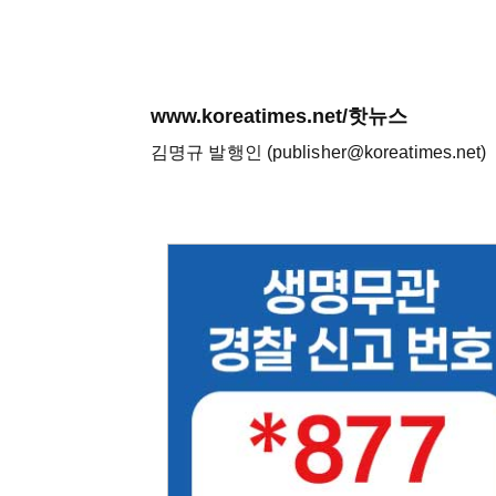
www.koreatimes.net/핫뉴스
김명규 발행인 (publisher@koreatimes.net)