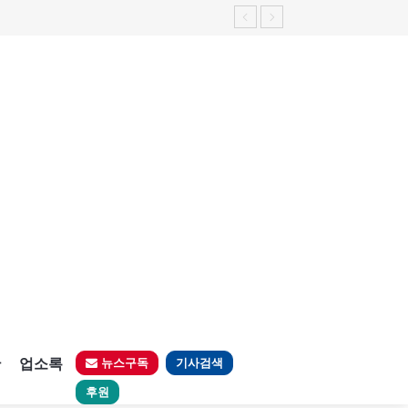
가능성 제기"
판
업소록
뉴스구독
기사검색
후원