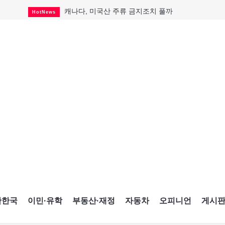
캐나다, 미국산 주류 금지조치 풀까
HotNews
"과도한 재산세 인상 억제"
HotNews
답 안 보이는 이란 전쟁
International
국세청 등 해킹 피해자 보상 청구 시작
HotNews
"美 정보기관, 독일 공항 폭발드론 러시아 소유 
International
성 접대하고, 유흥 주점서 공금 쓰고
HotNews
폭염에 다뉴브강 수위 낮아지자
International
구글과 메타가 발길 돌린 이유
Opinion
CNE에 한국의 맛과 멋 스며든다
HotNews
간한국
이민·유학
부동산·재정
자동차
오피니언
게시