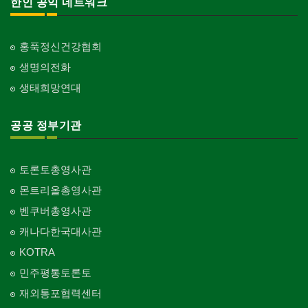
한인 공익 네트워크
홍푹정신건강협회
생명의전화
생태희망연대
공공 정부기관
토론토총영사관
몬트리올총영사관
벤쿠버총영사관
캐나다한국대사관
KOTRA
민주평통토론토
재외통포협력센터