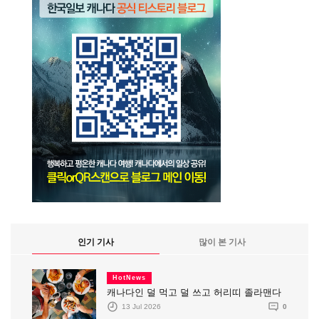
인기 기사
많이 본 기사
HotNews
캐나다인 덜 먹고 덜 쓰고 허리띠 졸라맨다
13 Jul 2026
0