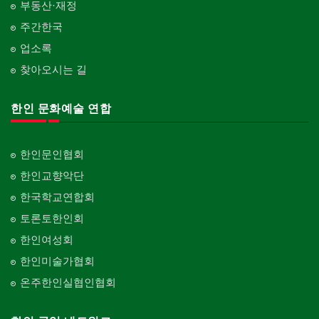
부동산·재정
주간한국
업소록
찾아오시는 길
한인 문화예술 연합
한인문인협회
한인교향악단
한국학교연합회
토론토한인회
한인여성회
한인미술가협회
온주한인실협인협회