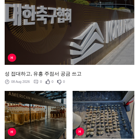
H
성 접대하고, 유흥 주점서 공금 쓰고
08 Aug 2026
0
0
0
H
H