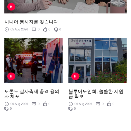
H
시니어 봉사자를 찾습니다
05 Aug 2026
0
0
0
H
H
블루어노인회, 쏠쏠한 지원
토론토 살사축제 총격 용의
금 확보
자 체포
06 Aug 2026
0
0
06 Aug 2026
0
0
0
0