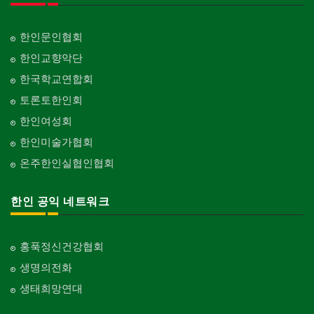
한인문인협회
한인교향악단
한국학교연합회
토론토한인회
한인여성회
한인미술가협회
온주한인실협인협회
한인 공익 네트워크
홍푹정신건강협회
생명의전화
생태희망연대