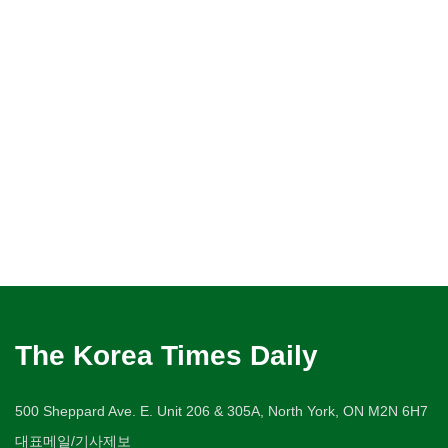
The Korea Times Daily
500 Sheppard Ave. E. Unit 206 & 305A, North York, ON M2N 6H7
대표메일/기사제보