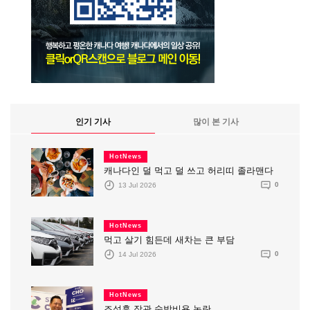
인기 기사
많이 본 기사
HotNews
캐나다인 덜 먹고 덜 쓰고 허리띠 졸라맨다
13 Jul 2026
0
HotNews
먹고 살기 힘든데 새차는 큰 부담
14 Jul 2026
0
HotNews
조성훈 장관 숙박비용 논란