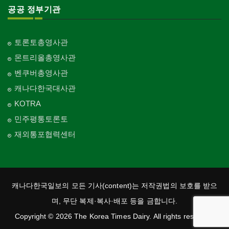
공공 정부기관
토론토총영사관
몬트리올총영사관
벤쿠버총영사관
캐나다한국대사관
KOTRA
민주평통토론토
재외통포협력센터
캐나다한국일보의 모든 기사(content)는 저작권법의 보호를 받으
며, 무단 복제·복사·배포 등을 금합니다.
Copyright © 2026 The Korea Times Dairy. All rights reserved.