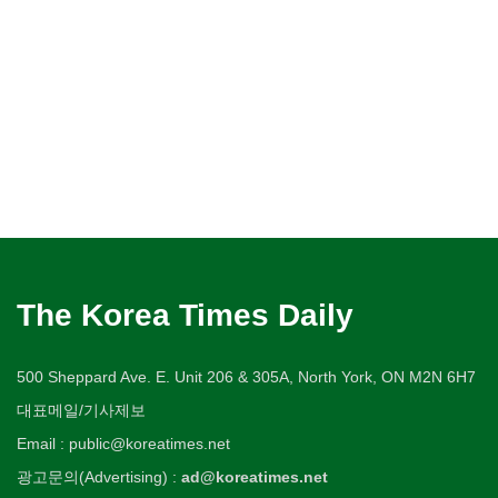
The Korea Times Daily
500 Sheppard Ave. E. Unit 206 & 305A, North York, ON M2N 6H7
대표메일/기사제보
Email : public@koreatimes.net
광고문의(Advertising) :
ad@koreatimes.net