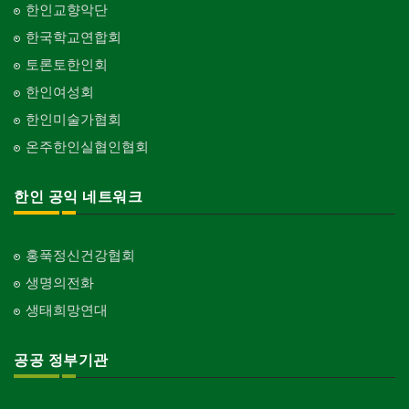
한인교향악단
한국학교연합회
토론토한인회
한인여성회
한인미술가협회
온주한인실협인협회
한인 공익 네트워크
홍푹정신건강협회
생명의전화
생태희망연대
공공 정부기관