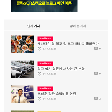
인기 기사
많이 본 기사
HotNews
캐나다인 덜 먹고 덜 쓰고 허리띠 졸라맨다
13 Jul 2026
0
HotNews
먹고 살기 힘든데 새차는 큰 부담
14 Jul 2026
0
HotNews
조성훈 장관 숙박비용 논란
14 Jul 2026
2