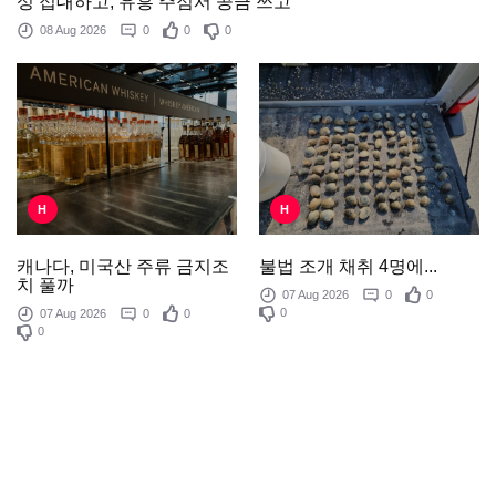
성 접대하고, 유흥 주점서 공금 쓰고
08 Aug 2026
0
0
0
H
H
불법 조개 채취 4명에...
캐나다, 미국산 주류 금지조
치 풀까
07 Aug 2026
0
0
0
07 Aug 2026
0
0
0