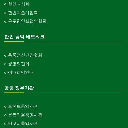
한인여성회
한인미술가협회
온주한인실협인협회
한인 공익 네트워크
홍푹정신건강협회
생명의전화
생태희망연대
공공 정부기관
토론토총영사관
몬트리올총영사관
벤쿠버총영사관