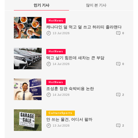
인기 기사
많이 본 기사
HotNews
캐나다인 덜 먹고 덜 쓰고 허리띠 졸라맨다
13 Jul 2026
0
HotNews
먹고 살기 힘든데 새차는 큰 부담
14 Jul 2026
0
HotNews
조성훈 장관 숙박비용 논란
14 Jul 2026
2
CultureSports
안 쓰는 물건, 어디서 팔까
13 Jul 2026
2