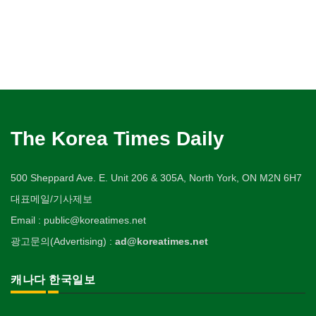
The Korea Times Daily
500 Sheppard Ave. E. Unit 206 & 305A, North York, ON M2N 6H7
대표메일/기사제보
Email : public@koreatimes.net
광고문의(Advertising) :
ad@koreatimes.net
캐나다 한국일보