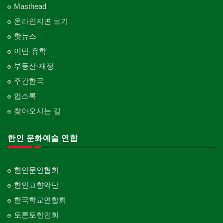
Masthead
온라인지면 보기
핫뉴스
이민·유학
부동산·재정
주간한국
업소록
찾아오시는 길
한인 문화예술 연합
한인문인협회
한인교향악단
한국학교연합회
토론토한인회