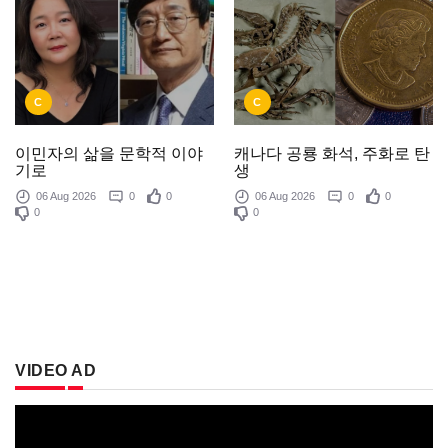
C
C
이민자의 삶을 문학적 이야
캐나다 공룡 화석, 주화로 탄
기로
생
06 Aug 2026
0
0
06 Aug 2026
0
0
0
0
VIDEO AD