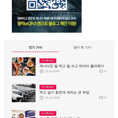
인기 기사
많이 본 기사
HotNews
캐나다인 덜 먹고 덜 쓰고 허리띠 졸라맨다
13 Jul 2026
0
HotNews
먹고 살기 힘든데 새차는 큰 부담
14 Jul 2026
0
HotNews