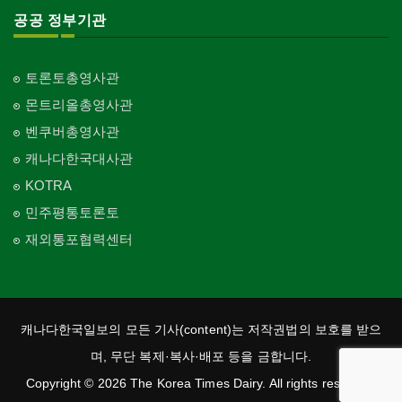
공공 정부기관
토론토총영사관
몬트리올총영사관
벤쿠버총영사관
캐나다한국대사관
KOTRA
민주평통토론토
재외통포협력센터
캐나다한국일보의 모든 기사(content)는 저작권법의 보호를 받으
며, 무단 복제·복사·배포 등을 금합니다.
Copyright © 2026 The Korea Times Dairy. All rights reserved.