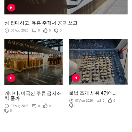
H
성 접대하고, 유흥 주점서 공금 쓰고
08 Aug 2026
0
0
0
H
H
불법 조개 채취 4명에...
캐나다, 미국산 주류 금지조
치 풀까
07 Aug 2026
0
0
0
07 Aug 2026
0
0
0