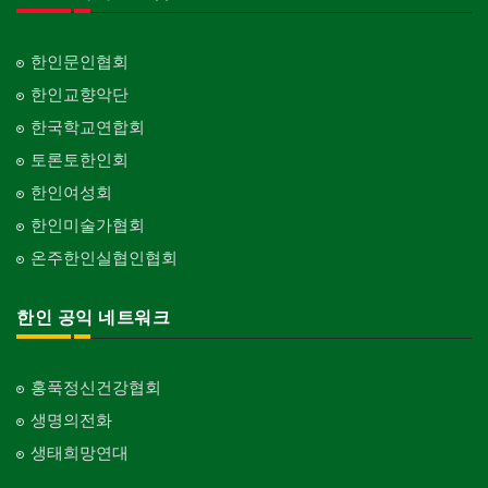
한인문인협회
한인교향악단
한국학교연합회
토론토한인회
한인여성회
한인미술가협회
온주한인실협인협회
한인 공익 네트워크
홍푹정신건강협회
생명의전화
생태희망연대