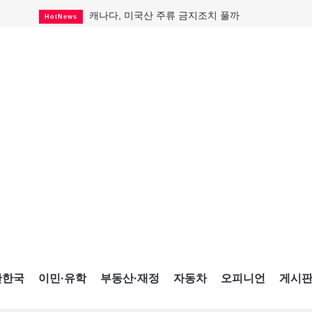
캐나다, 미국산 주류 금지조치 풀까
HotNews
제주 전국체전 10월16일 개막
CultureSports
퇴역 군용기, 산불 진화에 투입
HotNews
국세청 등 해킹 피해자 보상 청구 시작
HotNews
살사축제 총격 용의자 기소
HotNews
아동병원 직원 성범죄 혐의로 기소
HotNews
미국 영주권 수속 한인, 공항서 체포돼
HotNews
K-컬처 크루즈 타고 토론토 달군다
CultureSports
CNE에 한국의 맛과 멋 스며든다
HotNews
간한국
이민·유학
부동산·재정
자동차
오피니언
게시