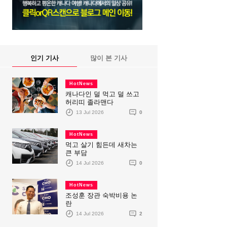
인기 기사
많이 본 기사
HotNews
캐나다인 덜 먹고 덜 쓰고
허리띠 졸라맨다
13 Jul 2026
0
HotNews
먹고 살기 힘든데 새차는
큰 부담
14 Jul 2026
0
HotNews
조성훈 장관 숙박비용 논
란
14 Jul 2026
2