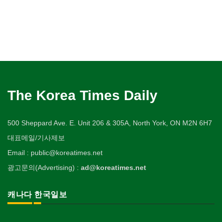
The Korea Times Daily
500 Sheppard Ave. E. Unit 206 & 305A, North York, ON M2N 6H7
대표메일/기사제보
Email : public@koreatimes.net
광고문의(Advertising) :
ad@koreatimes.net
캐나다 한국일보