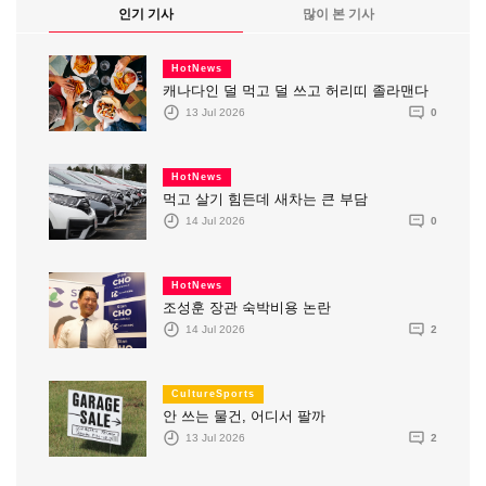
인기 기사
많이 본 기사
HotNews
캐나다인 덜 먹고 덜 쓰고 허리띠 졸라맨다
13 Jul 2026
0
HotNews
먹고 살기 힘든데 새차는 큰 부담
14 Jul 2026
0
HotNews
조성훈 장관 숙박비용 논란
14 Jul 2026
2
CultureSports
안 쓰는 물건, 어디서 팔까
13 Jul 2026
2