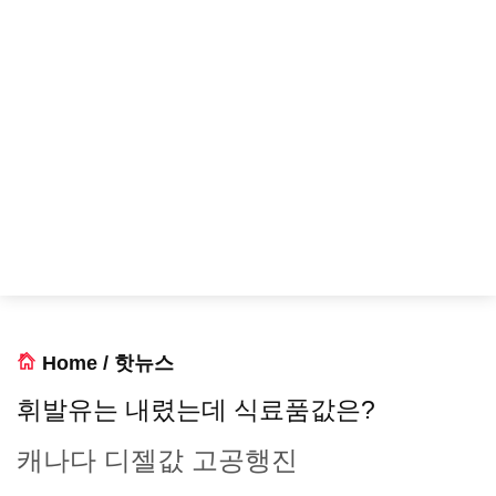
Home
/
핫뉴스
휘발유는 내렸는데 식료품값은?
캐나다 디젤값 고공행진