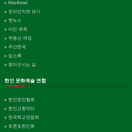
Masthead
온라인지면 보기
핫뉴스
이민·유학
부동산·재정
주간한국
업소록
찾아오시는 길
한인 문화예술 연합
한인문인협회
한인교향악단
한국학교연합회
토론토한인회