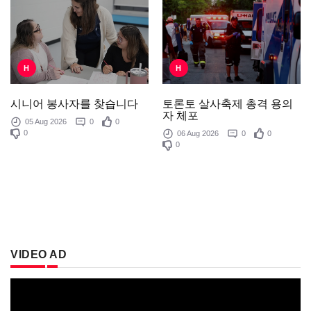
H
H
토론토 살사축제 총격 용의
시니어 봉사자를 찾습니다
자 체포
05 Aug 2026
0
0
0
06 Aug 2026
0
0
0
VIDEO AD