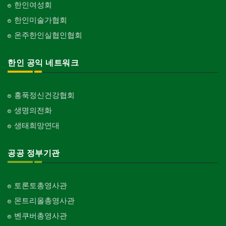
한인여성회
한인미술가협회
온주한인실협인협회
한인 공익 네트워크
홍푹정신건강협회
생명의전화
생태희망연대
공공 정부기관
토론토총영사관
몬트리올총영사관
벤쿠버총영사관