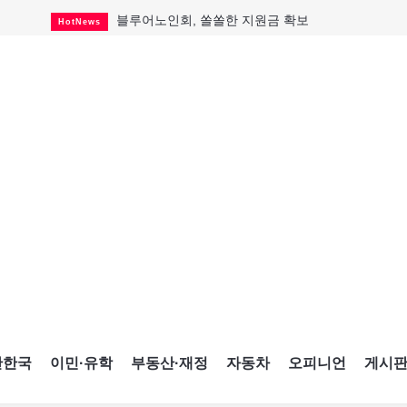
블루어노인회, 쏠쏠한 지원금 확보
HotNews
캐나다인 33% "생활비 부담에 보험 축소"
HotNews
"마약 범죄에 연루됐으니 돈 보내라"
HotNews
토론토 살사축제 총격 용의자 체포
HotNews
세계 10대 구조물서 내려오는 CN타워
CultureSports
이민자의 삶을 문학적 이야기로
CultureSports
미 총영사관 총격 용의자 2명 체포
HotNews
캐나다 공룡 화석, 주화로 탄생
CultureSports
"벌써 내년 여름이 기다려진다"
CultureSports
간한국
이민·유학
부동산·재정
자동차
오피니언
게시