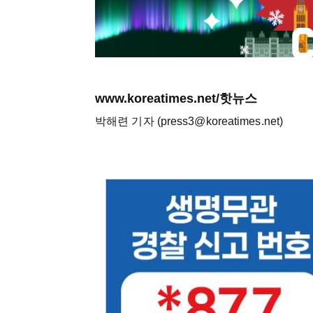
www.koreatimes.net/핫뉴스
박해련 기자 (press3@koreatimes.net)