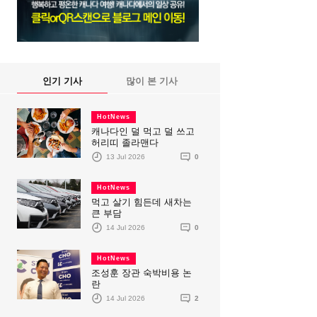
인기 기사
많이 본 기사
HotNews
캐나다인 덜 먹고 덜 쓰고
허리띠 졸라맨다
13 Jul 2026
0
HotNews
먹고 살기 힘든데 새차는
큰 부담
14 Jul 2026
0
HotNews
조성훈 장관 숙박비용 논
란
14 Jul 2026
2