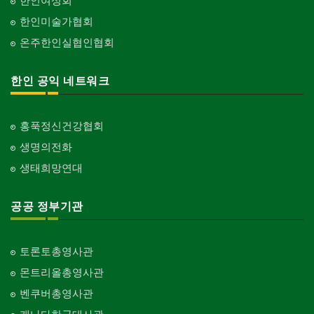
한인여성회
한인미술가협회
온주한인실협인협회
한인 공익 네트워크
홍푹정신건강협회
생명의전화
생태희망연대
공공 정부기관
토론토총영사관
몬트리올총영사관
벤쿠버총영사관