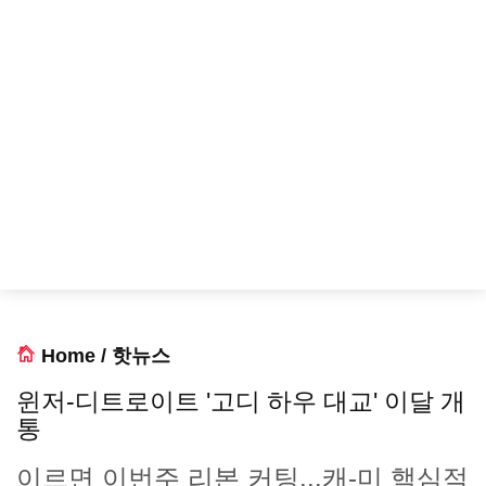
Home
/
핫뉴스
윈저-디트로이트 '고디 하우 대교' 이달 개
통
이르면 이번주 리본 커팅...캐-미 핵심적