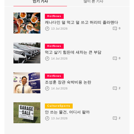
인기 기사
많이 본 기사
HotNews
캐나다인 덜 먹고 덜 쓰고 허리띠 졸라맨다
13 Jul 2026
0
HotNews
먹고 살기 힘든데 새차는 큰 부담
14 Jul 2026
0
HotNews
조성훈 장관 숙박비용 논란
14 Jul 2026
2
CultureSports
안 쓰는 물건, 어디서 팔까
13 Jul 2026
2