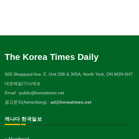
The Korea Times Daily
500 Sheppard Ave. E. Unit 206 & 305A, North York, ON M2N 6H7
대표메일/기사제보
Email : public@koreatimes.net
광고문의(Advertising) :
ad@koreatimes.net
캐나다 한국일보
Masthead