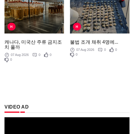
H
H
불법 조개 채취 4명에...
캐나다, 미국산 주류 금지조
치 풀까
07 Aug 2026
0
0
0
07 Aug 2026
0
0
0
VIDEO AD