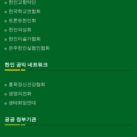
한인교향악단
한국학교연합회
토론토한인회
한인여성회
한인미술가협회
온주한인실협인협회
한인 공익 네트워크
홍푹정신건강협회
생명의전화
생태희망연대
공공 정부기관