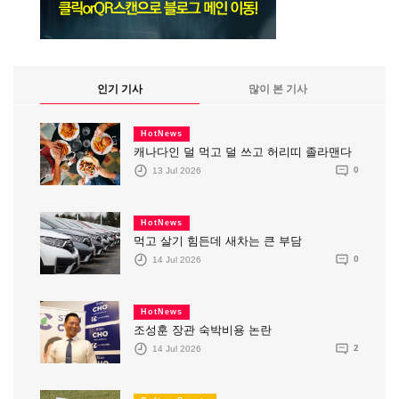
인기 기사
많이 본 기사
HotNews
캐나다인 덜 먹고 덜 쓰고 허리띠 졸라맨다
13 Jul 2026
0
HotNews
먹고 살기 힘든데 새차는 큰 부담
14 Jul 2026
0
HotNews
조성훈 장관 숙박비용 논란
14 Jul 2026
2