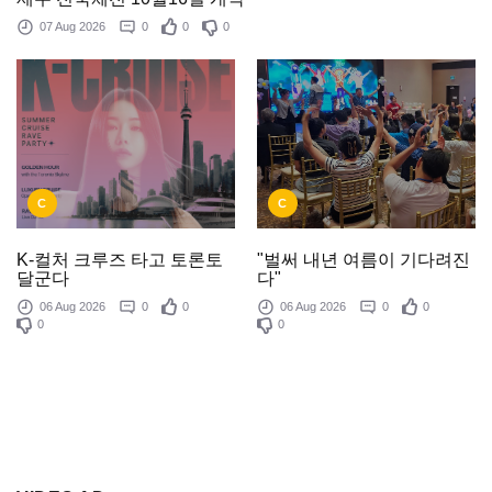
07 Aug 2026
0
0
0
C
C
K-컬처 크루즈 타고 토론토
"벌써 내년 여름이 기다려진
달군다
다"
06 Aug 2026
0
0
06 Aug 2026
0
0
0
0