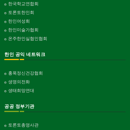
한국학교연합회
토론토한인회
한인여성회
한인미술가협회
온주한인실협인협회
한인 공익 네트워크
홍푹정신건강협회
생명의전화
생태희망연대
공공 정부기관
토론토총영사관