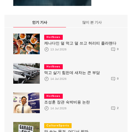
인기 기사
많이 본 기사
HotNews
캐나다인 덜 먹고 덜 쓰고 허리띠 졸라맨다
13 Jul 2026
0
HotNews
먹고 살기 힘든데 새차는 큰 부담
14 Jul 2026
0
HotNews
조성훈 장관 숙박비용 논란
14 Jul 2026
2
CultureSports
안 쓰는 물건, 어디서 팔까