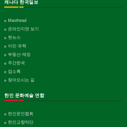
캐나다 한국일보
Masthead
온라인지면 보기
핫뉴스
이민·유학
부동산·재정
주간한국
업소록
찾아오시는 길
한인 문화예술 연합
한인문인협회
한인교향악단