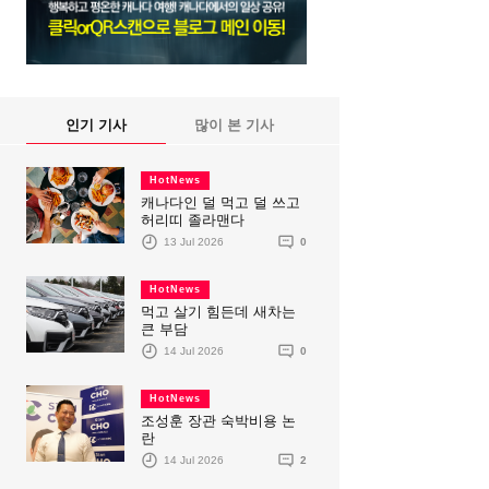
인기 기사
많이 본 기사
HotNews
캐나다인 덜 먹고 덜 쓰고
허리띠 졸라맨다
13 Jul 2026
0
HotNews
먹고 살기 힘든데 새차는
큰 부담
14 Jul 2026
0
HotNews
조성훈 장관 숙박비용 논
란
14 Jul 2026
2