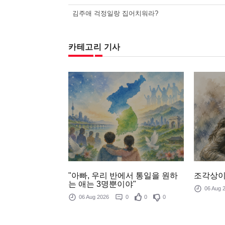
김주애 걱정일랑 집어치워라?
카테고리 기사
조각상이
"아빠, 우리 반에서 통일을 원하
는 애는 3명뿐이야"
06 Aug
06 Aug 2026
0
0
0