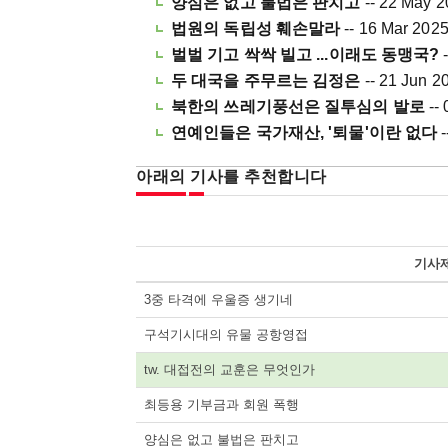
양심은 없고 불법은 판치고
-- 22 May 
법원의 독립성 훼손말라
-- 16 Mar 202
벌벌 기고 싹싹 빌고 ...이래도 동맹국?
두 대국을 주무르는 김정은
-- 21 Jun 2
북한의 쓰레기풍선은 질투심의 발로
--
연예인들은 국가재산, '퇴물'이란 없다
-
아래의 기사를 추천합니다
기사
3중 타격에 우울증 생기네
구석기시대의 유물 공항영접
tw. 대접전의 교훈은 무엇인가
최등용 기부금과 회원 폭행
양심은 없고 불법은 판치고