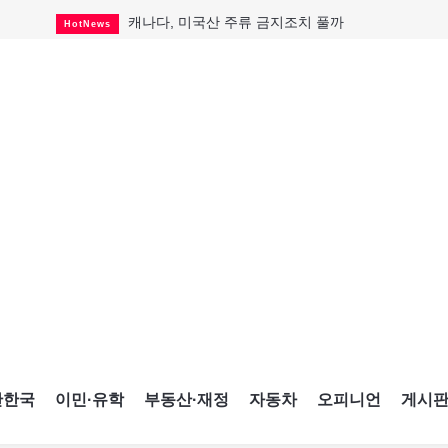
캐나다, 미국산 주류 금지조치 풀까
HotNews
제주 전국체전 10월16일 개막
CultureSports
퇴역 군용기, 산불 진화에 투입
HotNews
국세청 등 해킹 피해자 보상 청구 시작
HotNews
살사축제 총격 용의자 기소
HotNews
아동병원 직원 성범죄 혐의로 기소
HotNews
미국 영주권 수속 한인, 공항서 체포돼
HotNews
K-컬처 크루즈 타고 토론토 달군다
CultureSports
CNE에 한국의 맛과 멋 스며든다
HotNews
간한국
이민·유학
부동산·재정
자동차
오피니언
게시