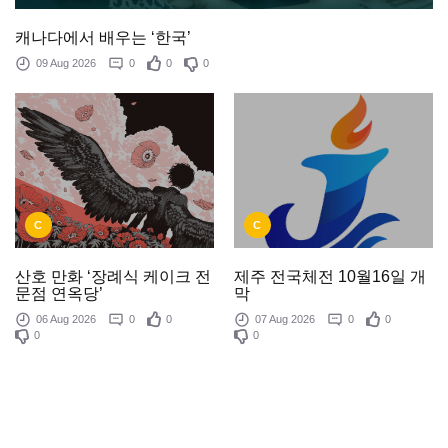
캐나다에서 배우는 ‘한국’
09 Aug 2026
0
0
0
C
C
제주 전국체전 10월16일 개
산호 만화 ‘장례식 케이크 전
막
문점 연옥당’
07 Aug 2026
0
0
06 Aug 2026
0
0
0
0