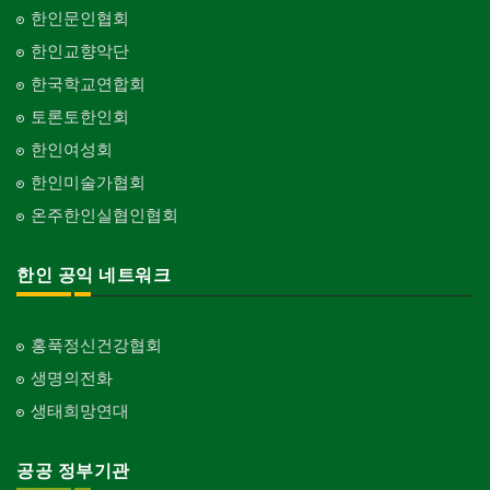
한인문인협회
한인교향악단
한국학교연합회
토론토한인회
한인여성회
한인미술가협회
온주한인실협인협회
한인 공익 네트워크
홍푹정신건강협회
생명의전화
생태희망연대
공공 정부기관