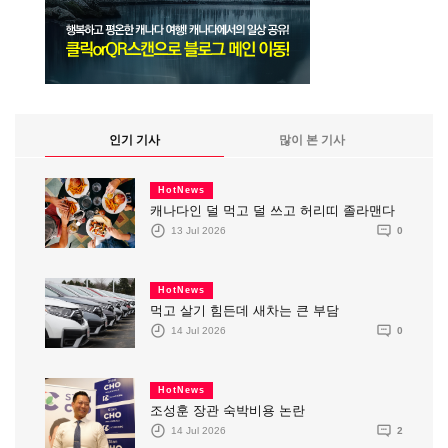
인기 기사
많이 본 기사
HotNews
캐나다인 덜 먹고 덜 쓰고 허리띠 졸라맨다
13 Jul 2026
0
HotNews
먹고 살기 힘든데 새차는 큰 부담
14 Jul 2026
0
HotNews
조성훈 장관 숙박비용 논란
14 Jul 2026
2