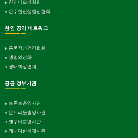
한인미술가협회
온주한인실협인협회
한인 공익 네트워크
홍푹정신건강협회
생명의전화
생태희망연대
공공 정부기관
토론토총영사관
몬트리올총영사관
벤쿠버총영사관
캐나다한국대사관