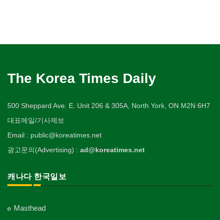
The Korea Times Daily
500 Sheppard Ave. E. Unit 206 & 305A, North York, ON M2N 6H7
대표메일/기사제보
Email : public@koreatimes.net
광고문의(Advertising) :
ad@koreatimes.net
캐나다 한국일보
Masthead