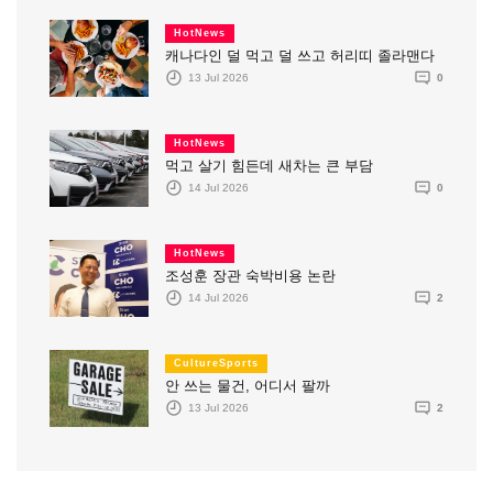
HotNews
캐나다인 덜 먹고 덜 쓰고 허리띠 졸라맨다
13 Jul 2026
0
HotNews
먹고 살기 힘든데 새차는 큰 부담
14 Jul 2026
0
HotNews
조성훈 장관 숙박비용 논란
14 Jul 2026
2
CultureSports
안 쓰는 물건, 어디서 팔까
13 Jul 2026
2