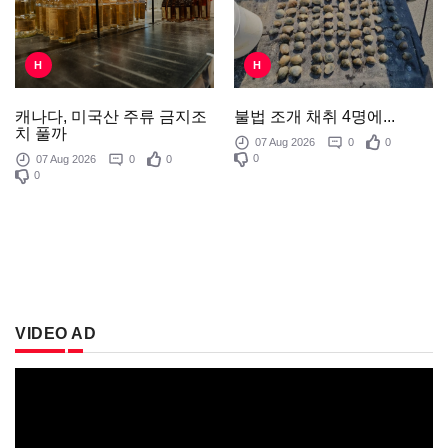
H
H
불법 조개 채취 4명에...
캐나다, 미국산 주류 금지조
치 풀까
07 Aug 2026
0
0
0
07 Aug 2026
0
0
0
VIDEO AD