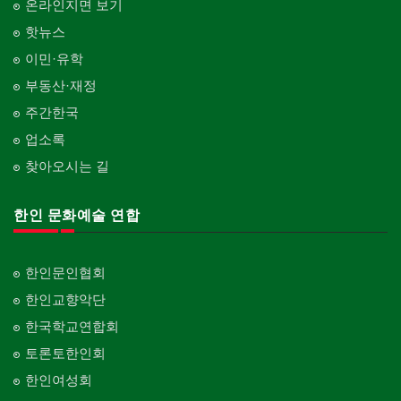
온라인지면 보기
핫뉴스
이민·유학
부동산·재정
주간한국
업소록
찾아오시는 길
한인 문화예술 연합
한인문인협회
한인교향악단
한국학교연합회
토론토한인회
한인여성회