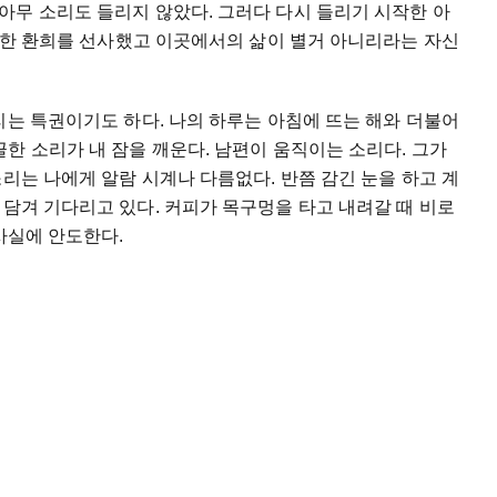
아무
소리도
들리지
않았다
.
그러다
다시
들리기
시작한
아
한
환희를
선사했고
이곳에서의
삶이
별거
아니리라는
자신
리는
특권이기도
하다
.
나의
하루는
아침에
뜨는
해와
더불어
끌한
소리가
내
잠을
깨운다
.
남편이
움직이는
소리다
.
그가
소리는
나에게
알람
시계나
다름없다
.
반쯤
감긴
눈을
하고
계
담겨
기다리고
있다
.
커피가
목구멍을
타고
내려갈
때
비로
사실에
안도한다
.