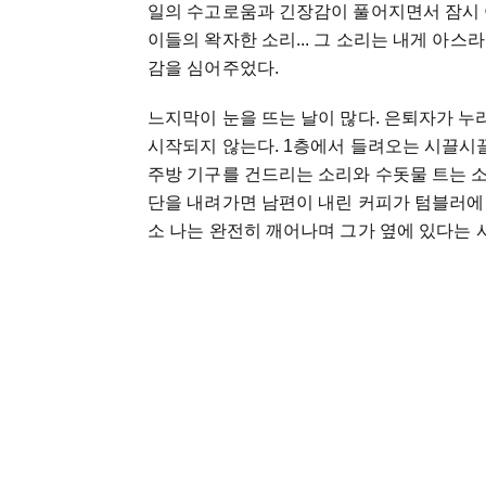
일의
수고로움과
긴장감이
풀어지면서
잠시
이들의
왁자한
소리
...
그
소리는
내게
아스라
감을
심어주었다
.
느지막이
눈을
뜨는
날이
많다
.
은퇴자가
누
시작되지
않는다
. 1
층에서
들려오는
시끌시
주방
기구를
건드리는
소리와
수돗물
트는
단을
내려가면
남편이
내린
커피가
텀블러에
소
나는
완전히
깨어나며
그가
옆에
있다는