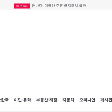
캐나다, 미국산 주류 금지조치 풀까
HotNews
제주 전국체전 10월16일 개막
CultureSports
퇴역 군용기, 산불 진화에 투입
HotNews
국세청 등 해킹 피해자 보상 청구 시작
HotNews
살사축제 총격 용의자 기소
HotNews
아동병원 직원 성범죄 혐의로 기소
HotNews
미국 영주권 수속 한인, 공항서 체포돼
HotNews
K-컬처 크루즈 타고 토론토 달군다
CultureSports
CNE에 한국의 맛과 멋 스며든다
HotNews
간한국
이민·유학
부동산·재정
자동차
오피니언
게시