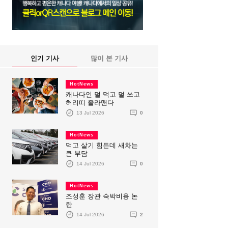
인기 기사
많이 본 기사
HotNews
캐나다인 덜 먹고 덜 쓰고
허리띠 졸라맨다
13 Jul 2026
0
HotNews
먹고 살기 힘든데 새차는
큰 부담
14 Jul 2026
0
HotNews
조성훈 장관 숙박비용 논
란
14 Jul 2026
2