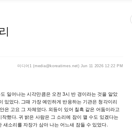
소리
미디어1 (media@koreatimes.net)
Jun 11 2026 12:22 PM
라도
일어나는
시각만큼은
오전
3
시
반
경이라는
것을
알았
이
있었다
.
그때
가장
예민하게
반응하는
기관은
청각이리
안은
고요
그
자체였다
.
외등이
있어
칠흑
같은
어둠이라고
시작했다
.
귀
밝은
사람은
그
소리에
잠이
깰
수도
있겠다는
한
새소리를
자장가
삼아
나는
어느새
잠들
수
있었다
.