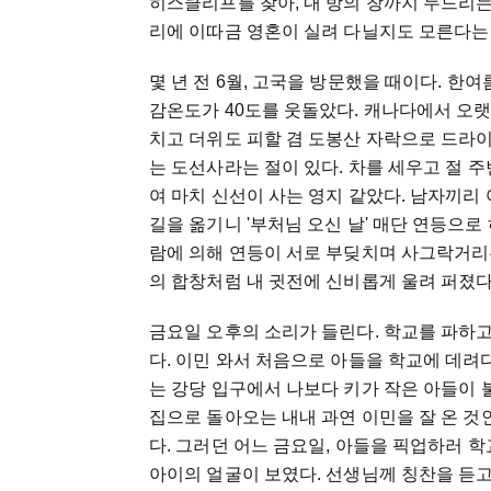
히스클리프를
찾아
,
내
방의
창까지
두드리
리에
이따금
영혼이
실려
다닐지도
모른다는
몇
년
전
6
월
,
고국을
방문했을
때이다
.
한여
감온도가
40
도를
웃돌았다
.
캐나다에서
오
치고
더위도
피할
겸
도봉산
자락으로
드라
는
도선사라는
절이
있다
.
차를
세우고
절
주
여
마치
신선이
사는
영지
같았다
.
남자끼리
길을
옮기니
'
부처님
오신
날
'
매단
연등으로
람에
의해
연등이
서로
부딪치며
사그락거리
의
합창처럼
내
귓전에
신비롭게
울려
퍼졌
금요일
오후의
소리가
들린다
.
학교를
파하
다
.
이민
와서
처음으로
아들을
학교에
데려
는
강당
입구에서
나보다
키가
작은
아들이
집으로
돌아오는
내내
과연
이민을
잘
온
것
다
.
그러던
어느
금요일
,
아들을
픽업하러
학
아이의
얼굴이
보였다
.
선생님께
칭찬을
듣