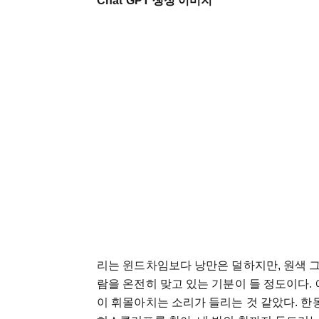
Chat GPT 생성 이미지
리는
윈드차임보다
낭만은
덜하지만
,
원색
람을
온전히
맞고
있는
기분이
들
정도이다
.
이
휘몰아치는
소리가
들리는
것
같았다
.
한