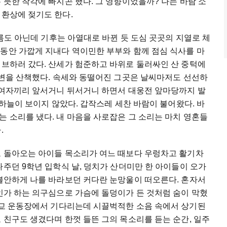
는
듯한
착각에
빠지곤
했다
.
그
영향이었을까
?
나는
바람
소
환상에
젖기도
한다
.
름도
아닌데
기후는
아열대로
바뀐
듯
도심
곳곳의
지열로
체
랫동안
가깝게
지내다
역이민한
부부와
함께
점심
식사를
마
이브하러
갔다
.
산세가
험준하고
바위로
둘러싸인
산
중턱에
변을
산책했다
.
속세와
동떨어진
그곳은
날씨마저도
선선하
여자끼리
앞서거니
뒤서거니
하면서
대웅전
앞마당까지
발
하늘이
보이지
않았다
.
갑작스레
세찬
바람이
불어왔다
.
바
는
소리를
냈다
.
내
마음을
사로잡은
그
소리는
마치
영혼들
다
.
고
돌아오는
아이들
목소리가
여느
때보다
우렁차고
활기차
다주던
9
학년
입학식
날
,
덩치가
산더미만
한
아이들이
오가
불안하게
나를
바라보던
커다란
눈망울이
떠오른다
.
혼자서
인가
하는
의구심으로
가슴에
돌덩이가
든
것처럼
숨이
막혔
교
운동장에서
기다리는데
시끌벅적한
소음
속에서
상기된
고
친구도
생겼다며
한껏
들뜬
그의
목소리를
듣는
순간
,
일주