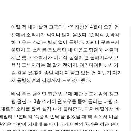
어릴
적
내가
살던
고국의
남쪽
지방엔
4
월이
오면
먼
산에서
소쩍새가
퍽이나
많이
울었다
. '
솟쩍적
솟쩍적
'
하고
우는
소리는
밤낮
없이
들렸다
.
어찌나
구슬프게
울던지
그
소리를
듣노라면
내
마음도
덩달아
서글퍼
지곤
했다
.
소쩍새가
비교적
몸집이
큰
올빼미과이고
육식
포식자라는
걸
알기
전까지
,
여리디여린
산새가
갈
길을
못
찾아
종일
헤매다
울고
있는
건
아닌가
여겨
져
동병상련의
감정까지
느껴졌더랬다
.
바람
부는
날이면
현관
입구에
매단
윈드차임이
챙그
렁
울린다
. 3
층
스카이
윈도우를
통해
들리는
바람
소
그대로의
소리를
훨씬
실감
나게
들려준다
.
마치
바깥에서
바
에밀리
브론테의
'
폭풍의
언덕
'
을
읽었을
때
책
속에서
바람
동안은
바람이
거세게
불
때마다
캐서린의
차가운
하얀
손이