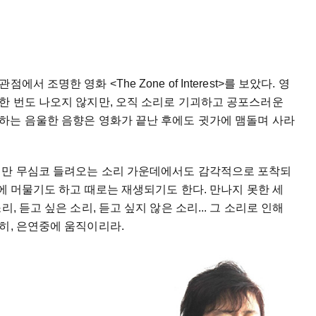
관점에서
조명한
영화
<The Zone of Interest>
를
보았다
.
영
한
번도
나오지
않지만
,
오직
소리로
기괴하고
공포스러운
하는
음울한
음향은
영화가
끝난
후에도
귓가에
맴돌며
사라
지만
무심코
들려오는
소리
가운데에서도
감각적으로
포착되
에
머물기도
하고
때로는
재생되기도
한다
.
만나지
못한
세
소리
,
듣고
싶은
소리
,
듣고
싶지
않은
소리
...
그
소리로
인해
히
,
은연중에
움직이리라
.