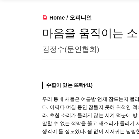
Home
/
오피니언
마음을 움직이는 
김정수(문인협회)
수필이 있는 뜨락(41)
우리
동네
새들은
여름밤
언제
잠드는지
몰
다
.
어쩌다
며칠
동안
잠들지
못해
뒤척인
적
라
.
초침
소리가
들리지
않는
시계
덕분에
방
말할
수
없는
적막을
뚫고
새소리가
들리기
생각이
들
정도였다
.
쉼
없이
지저귀는
낭랑