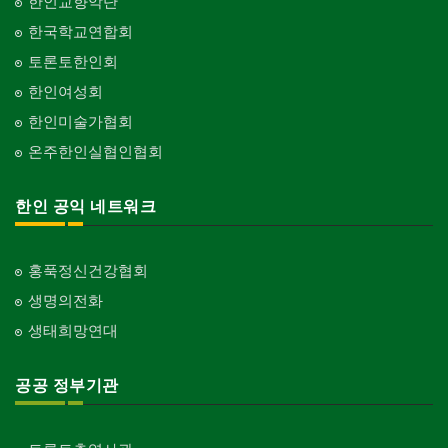
한인교향악단
한국학교연합회
토론토한인회
한인여성회
한인미술가협회
온주한인실협인협회
한인 공익 네트워크
홍푹정신건강협회
생명의전화
생태희망연대
공공 정부기관