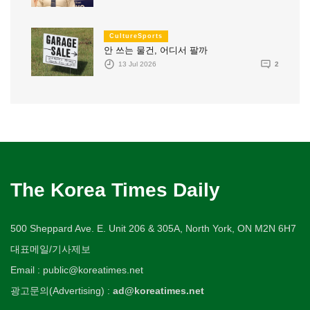
CultureSports
안 쓰는 물건, 어디서 팔까
13 Jul 2026
2
The Korea Times Daily
500 Sheppard Ave. E. Unit 206 & 305A, North York, ON M2N 6H7
대표메일/기사제보
Email : public@koreatimes.net
광고문의(Advertising) :
ad@koreatimes.net