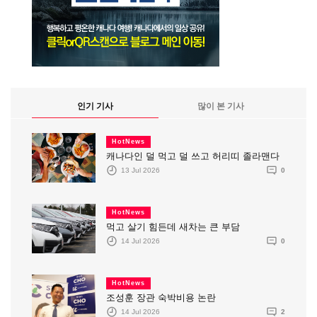
인기 기사
많이 본 기사
HotNews
캐나다인 덜 먹고 덜 쓰고 허리띠 졸라맨다
13 Jul 2026
0
HotNews
먹고 살기 힘든데 새차는 큰 부담
14 Jul 2026
0
HotNews
조성훈 장관 숙박비용 논란
14 Jul 2026
2