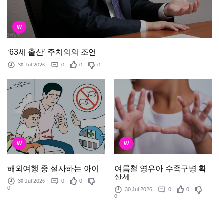
W
‘63세 출산’ 주치의의 조언
30 Jul 2026
0
0
0
W
W
여름철 영유아 수족구병 확
해외여행 중 설사하는 아이
산세
30 Jul 2026
0
0
0
30 Jul 2026
0
0
0