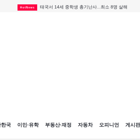
태국서 14세 중학생 총기난사...최소 8명 살해
HotNews
캐나다 실업률 6.4%로 2년래 최저
HotNews
"마약 범죄에 연루됐으니 돈 보내라"
HotNews
토론토 살사축제 총격 용의자 체포
HotNews
세계 10대 구조물서 내려오는 CN타워
CultureSports
맨발로 누워있거나 냄새 풍기며 음식 먹고...
HotNews
미 총영사관 총격 용의자 2명 체포
HotNews
"벌써 내년 여름이 기다려진다"
CultureSports
미국 영주권 수속 한인, 공항서 체포돼
HotNews
간한국
이민·유학
부동산·재정
자동차
오피니언
게시