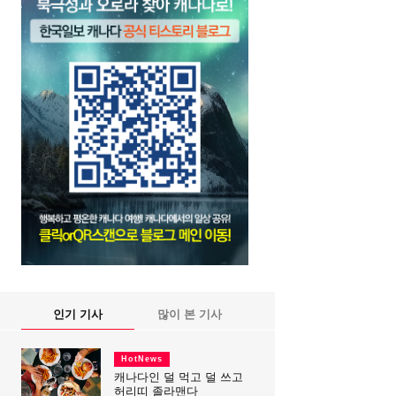
인기 기사
많이 본 기사
HotNews
캐나다인 덜 먹고 덜 쓰고
허리띠 졸라맨다