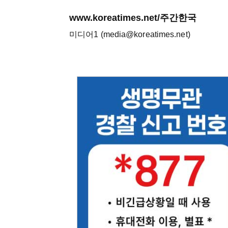
www.koreatimes.net/주간한국
미디어1 (media@koreatimes.net)