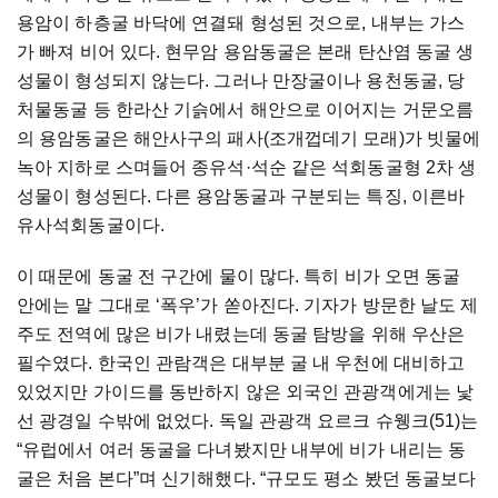
용암이 하층굴 바닥에 연결돼 형성된 것으로, 내부는 가스
가 빠져 비어 있다. 현무암 용암동굴은 본래 탄산염 동굴 생
성물이 형성되지 않는다. 그러나 만장굴이나 용천동굴, 당
처물동굴 등 한라산 기슭에서 해안으로 이어지는 거문오름
의 용암동굴은 해안사구의 패사(조개껍데기 모래)가 빗물에
녹아 지하로 스며들어 종유석·석순 같은 석회동굴형 2차 생
성물이 형성된다. 다른 용암동굴과 구분되는 특징, 이른바
유사석회동굴이다.
이 때문에 동굴 전 구간에 물이 많다. 특히 비가 오면 동굴
안에는 말 그대로 ‘폭우’가 쏟아진다. 기자가 방문한 날도 제
주도 전역에 많은 비가 내렸는데 동굴 탐방을 위해 우산은
필수였다. 한국인 관람객은 대부분 굴 내 우천에 대비하고
있었지만 가이드를 동반하지 않은 외국인 관광객에게는 낯
선 광경일 수밖에 없었다. 독일 관광객 요르크 슈웽크(51)는
“유럽에서 여러 동굴을 다녀봤지만 내부에 비가 내리는 동
굴은 처음 본다”며 신기해했다. “규모도 평소 봤던 동굴보다