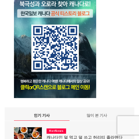
인기 기사
많이 본 기사
HotNews
캐나다인 덜 먹고 덜 쓰고 허리띠 졸라맨다