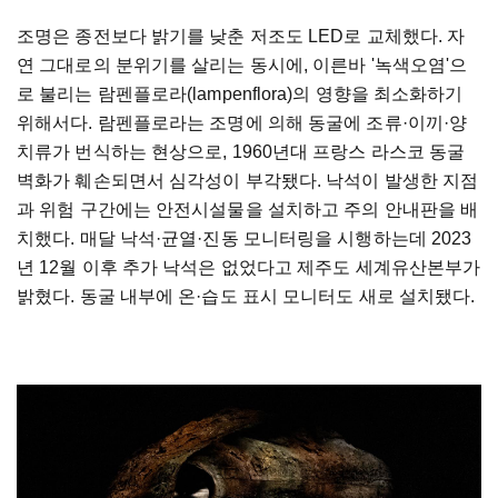
조명은 종전보다 밝기를 낮춘 저조도 LED로 교체했다. 자
연 그대로의 분위기를 살리는 동시에, 이른바 '녹색오염'으
로 불리는 람펜플로라(lampenflora)의 영향을 최소화하기
위해서다. 람펜플로라는 조명에 의해 동굴에 조류·이끼·양
치류가 번식하는 현상으로, 1960년대 프랑스 라스코 동굴
벽화가 훼손되면서 심각성이 부각됐다. 낙석이 발생한 지점
과 위험 구간에는 안전시설물을 설치하고 주의 안내판을 배
치했다. 매달 낙석·균열·진동 모니터링을 시행하는데 2023
년 12월 이후 추가 낙석은 없었다고 제주도 세계유산본부가
밝혔다. 동굴 내부에 온·습도 표시 모니터도 새로 설치됐다.