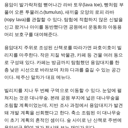
용암이 발가락처럼 뻗어나간 라바 토우(lava toe), 빵처럼 부
풀어 오른 투물러스(tumulus), 새끼줄 모양의 로피 라바
(ropy lava)를 관찰할 수 있다. 탐험에 적합하지 않은 신발을
신고 왔거나 아이를 동반했다면 공원에서 운동화와 아동용
머리 보호구를 대여해준다.
용암대지 주위로 조성된 산책로를 따라가면 파호이호이 빌
리지를 마주한다. 작은 지질 박물관, 카페 등 건물 여러 동으
로 구성돼 있다. 카페는 방금까지 탐험했던 용암대지를 한
층 낮은 시선으로 바라보며 차와 다과를 즐길 수 있는 공간
이다. 제주산 말차가 대표 메뉴다.
빌리지를 지나 두 번째 구역으로 이동할 수 있다. 눈앞에 펼
쳐지는 것은 대나무숲. 본래 공원 부지에 넓은 대나무숲을
조림할 계획이었는데, 지반 조사 과정에서 용암대지가 발견
돼 개발 계획을 선회했다고 한다. 축소 조림된 이 대나무숲
이 초기 계획의 흔적인 셈이다. 숲 사이로 난 산책로 주변에
용암석구 80여 개가 전시돼 보는 재미가 있다.