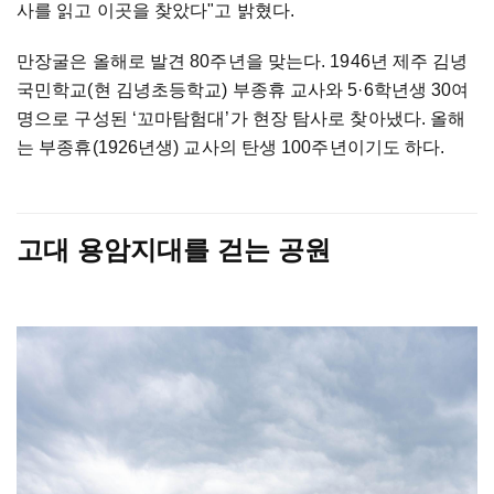
사를 읽고 이곳을 찾았다"고 밝혔다.
만장굴은 올해로 발견 80주년을 맞는다. 1946년 제주 김녕
국민학교(현 김녕초등학교) 부종휴 교사와 5·6학년생 30여
명으로 구성된 ‘꼬마탐험대’가 현장 탐사로 찾아냈다. 올해
는 부종휴(1926년생) 교사의 탄생 100주년이기도 하다.
고대 용암지대를 걷는 공원