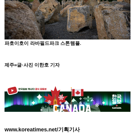
파호이호이 라바필드파크 스톤템플.
제주=글·사진 이한호 기자
www.koreatimes.net/기획기사