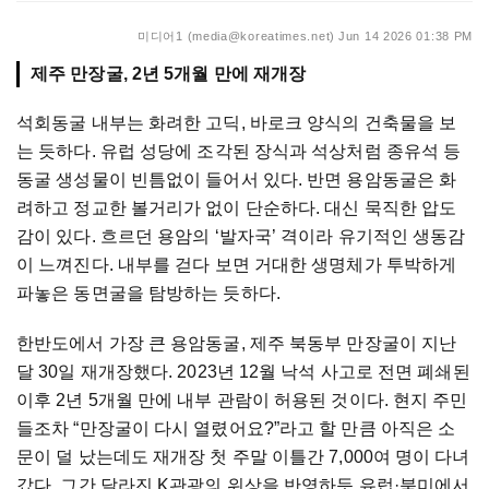
미디어1 (media@koreatimes.net)
Jun 14 2026 01:38 PM
제주 만장굴, 2년 5개월 만에 재개장
석회동굴 내부는 화려한 고딕, 바로크 양식의 건축물을 보
는 듯하다. 유럽 성당에 조각된 장식과 석상처럼 종유석 등
동굴 생성물이 빈틈없이 들어서 있다. 반면 용암동굴은 화
려하고 정교한 볼거리가 없이 단순하다. 대신 묵직한 압도
감이 있다. 흐르던 용암의 ‘발자국’ 격이라 유기적인 생동감
이 느껴진다. 내부를 걷다 보면 거대한 생명체가 투박하게
파놓은 동면굴을 탐방하는 듯하다.
한반도에서 가장 큰 용암동굴, 제주 북동부 만장굴이 지난
달 30일 재개장했다. 2023년 12월 낙석 사고로 전면 폐쇄된
이후 2년 5개월 만에 내부 관람이 허용된 것이다. 현지 주민
들조차 “만장굴이 다시 열렸어요?”라고 할 만큼 아직은 소
문이 덜 났는데도 재개장 첫 주말 이틀간 7,000여 명이 다녀
갔다. 그간 달라진 K관광의 위상을 반영하듯 유럽·북미에서