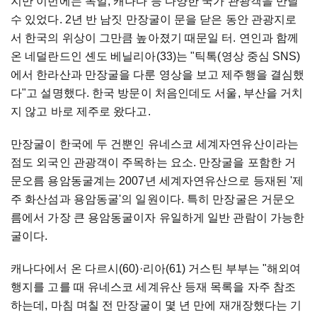
지만 이번에는 독일, 캐나다 등 다양한 국가 관광객을 만날
수 있었다. 2년 반 남짓 만장굴이 문을 닫은 동안 관광지로
서 한국의 위상이 그만큼 높아졌기 때문일 터. 연인과 함께
온 네덜란드인 셴도 베닐리아(33)는 "틱톡(영상 중심 SNS)
에서 한라산과 만장굴을 다룬 영상을 보고 제주행을 결심했
다"고 설명했다. 한국 방문이 처음인데도 서울, 부산을 거치
지 않고 바로 제주로 왔다고.
만장굴이 한국에 두 건뿐인 유네스코 세계자연유산이라는
점도 외국인 관광객이 주목하는 요소. 만장굴을 포함한 거
문오름 용암동굴계는 2007년 세계자연유산으로 등재된 '제
주 화산섬과 용암동굴'의 일원이다. 특히 만장굴은 거문오
름에서 가장 큰 용암동굴이자 유일하게 일반 관람이 가능한
굴이다.
캐나다에서 온 다르시(60)·리아(61) 거스틴 부부는 "해외여
행지를 고를 때 유네스코 세계유산 등재 목록을 자주 참조
하는데, 마침 며칠 전 만장굴이 몇 년 만에 재개장했다는 기