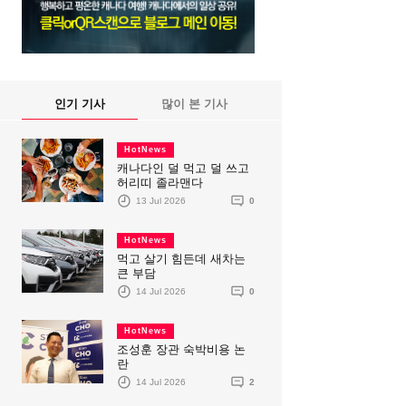
인기 기사
많이 본 기사
HotNews
캐나다인 덜 먹고 덜 쓰고
허리띠 졸라맨다
13 Jul 2026
0
HotNews
먹고 살기 힘든데 새차는
큰 부담
14 Jul 2026
0
HotNews
조성훈 장관 숙박비용 논
란
14 Jul 2026
2