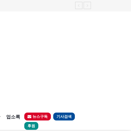
판
업소록
뉴스구독
기사검색
후원