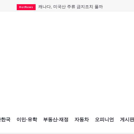
캐나다, 미국산 주류 금지조치 풀까
HotNews
제주 전국체전 10월16일 개막
CultureSports
퇴역 군용기, 산불 진화에 투입
HotNews
국세청 등 해킹 피해자 보상 청구 시작
HotNews
살사축제 총격 용의자 기소
HotNews
아동병원 직원 성범죄 혐의로 기소
HotNews
미국 영주권 수속 한인, 공항서 체포돼
HotNews
K-컬처 크루즈 타고 토론토 달군다
CultureSports
CNE에 한국의 맛과 멋 스며든다
HotNews
간한국
이민·유학
부동산·재정
자동차
오피니언
게시