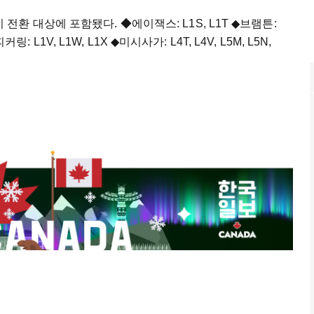
 대상에 포함됐다. ◆에이잭스: L1S, L1T ◆브램튼:
A ◆피커링: L1V, L1W, L1X ◆미시사가: L4T, L4V, L5M, L5N,