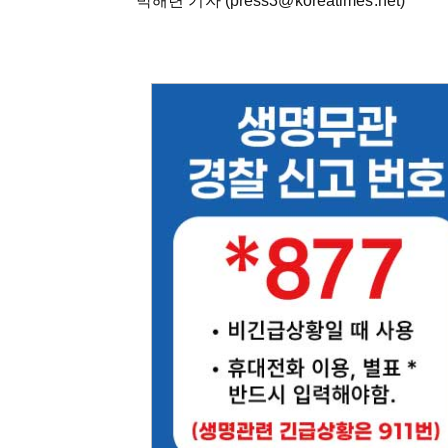
박해련 기자 (press3@koreatimes.net)