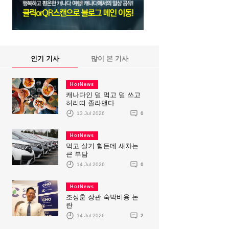
인기 기사
많이 본 기사
HotNews
캐나다인 덜 먹고 덜 쓰고
허리띠 졸라맨다
13 Jul 2026
0
HotNews
먹고 살기 힘든데 새차는
큰 부담
14 Jul 2026
0
HotNews
조성훈 장관 숙박비용 논
란
14 Jul 2026
2