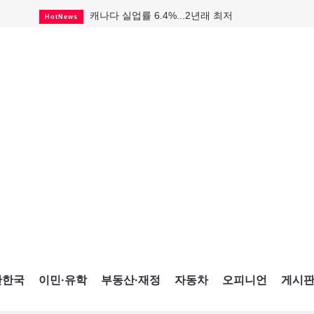
캐나다 실업률 6.4%...2년래 최저
HotNews
인기 치킨버거 리콜
HotNews
태국서 14세 중학생 총기난사...최소 8명 살해
HotNews
국세청 등 해킹 피해자 보상 청구 시작
HotNews
살사축제 총격 용의자 기소
HotNews
맨발로 누워있거나 냄새 풍기며 음식 먹고...
HotNews
미국 영주권 수속 한인, 공항서 체포돼
HotNews
다리는 아름답지만 미국 욕심 지나쳐
HotNews
CNE에 한국의 맛과 멋 스며든다
HotNews
간한국
이민·유학
부동산·재정
자동차
오피니언
게시