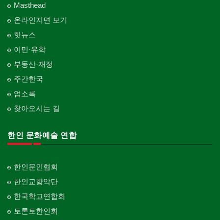
Masthead
온라인지면 보기
핫뉴스
이민·유학
부동산·재정
주간한국
업소록
찾아오시는 길
한인 문화예술 연합
한인문인협회
한인교향악단
한국학교연합회
토론토한인회