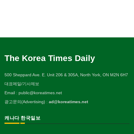
The Korea Times Daily
500 Sheppard Ave. E. Unit 206 & 305A, North York, ON M2N 6H7
대표메일/기사제보
Email : public@koreatimes.net
광고문의(Advertising) :
ad@koreatimes.net
캐나다 한국일보