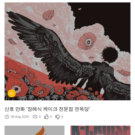
C
산호 만화 ‘장례식 케이크 전문점 연옥당’
06 Aug 2026
0
0
0