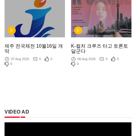
C
C
제주 전국체전 10월16일 개
K-컬처 크루즈 타고 토론토
막
달군다
07 Aug 2026
0
0
06 Aug 2026
0
0
0
0
VIDEO AD