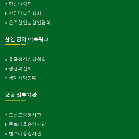
한인여성회
한인미술가협회
온주한인실협인협회
한인 공익 네트워크
홍푹정신건강협회
생명의전화
생태희망연대
공공 정부기관
토론토총영사관
몬트리올총영사관
벤쿠버총영사관