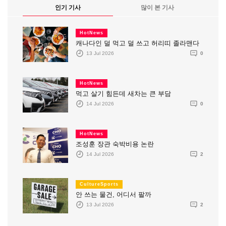
인기 기사
많이 본 기사
HotNews
캐나다인 덜 먹고 덜 쓰고 허리띠 졸라맨다
13 Jul 2026
0
HotNews
먹고 살기 힘든데 새차는 큰 부담
14 Jul 2026
0
HotNews
조성훈 장관 숙박비용 논란
14 Jul 2026
2
CultureSports
안 쓰는 물건, 어디서 팔까
13 Jul 2026
2