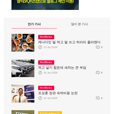
인기 기사
많이 본 기사
HotNews
캐나다인 덜 먹고 덜 쓰고 허리띠 졸라맨다
13 Jul 2026
0
HotNews
먹고 살기 힘든데 새차는 큰 부담
14 Jul 2026
0
HotNews
조성훈 장관 숙박비용 논란
14 Jul 2026
2
CultureSports