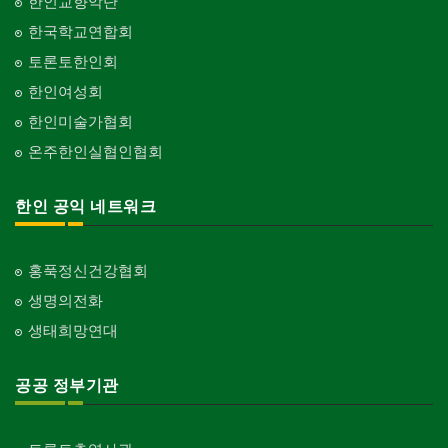
한인교향악단
한국학교연합회
토론토한인회
한인여성회
한인미술가협회
온주한인실협인협회
한인 공익 네트워크
홍푹정신건강협회
생명의전화
생태희망연대
공공 정부기관