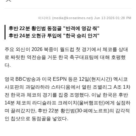
미디어1 (media@koreatimes.net)
Jun 13 2026 01:28 PM
후반 22분 황인범 동점골 "반격에 영감 줘"
후반 24분 오현규 투입에 "한국 승리 안겨"
주요 외신이 2026 북중미 월드컵 첫 경기에서 체코를 상대
로 짜릿한 역전승을 거둔 한국 축구대표팀에 대해 호평했
다.
영국 BBC방송과 미국 ESPN 등은 12일(현지시간) 멕시코
사포판의 과달라하라 스타디움에서 열린 조별리그 A조 1차
전 한국과 체코의 경기를 집중 조명했다. 이날 한국은 후반
14분 체코의 라디슬라프 크레이치(울버햄프턴)에게 실점하
며 끌려갔지만, 후반 22분 황인범(30∙페예노르트)의 감각적
인 칩샷으로 동점골을 넣었다.