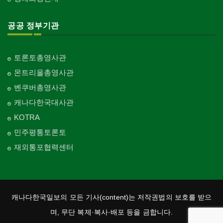
공공 정부기관
토론토총영사관
몬트리올총영사관
벤쿠버총영사관
캐나다한국대사관
KOTRA
민주평통토론토
재외통포협력센터
캐나다한국일보의 모든 기사(content)는 저작권법의 보호를 받으
며, 무단 복제·복사·배포 등을 금합니다.