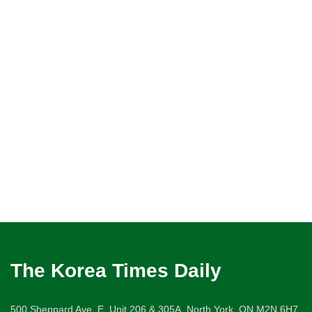
The Korea Times Daily
500 Sheppard Ave. E. Unit 206 & 305A, North York, ON M2N 6H7