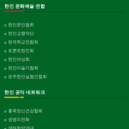
한인 문화예술 연합
한인문인협회
한인교향악단
한국학교연합회
토론토한인회
한인여성회
한인미술가협회
온주한인실협인협회
한인 공익 네트워크
홍푹정신건강협회
생명의전화
생태희망연대