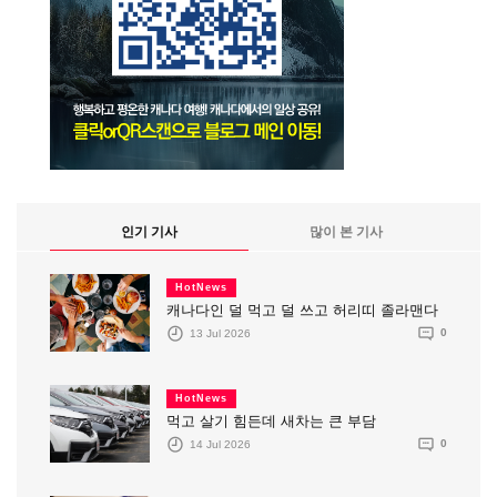
인기 기사
많이 본 기사
HotNews
캐나다인 덜 먹고 덜 쓰고 허리띠 졸라맨다
13 Jul 2026
0
HotNews
먹고 살기 힘든데 새차는 큰 부담
14 Jul 2026
0