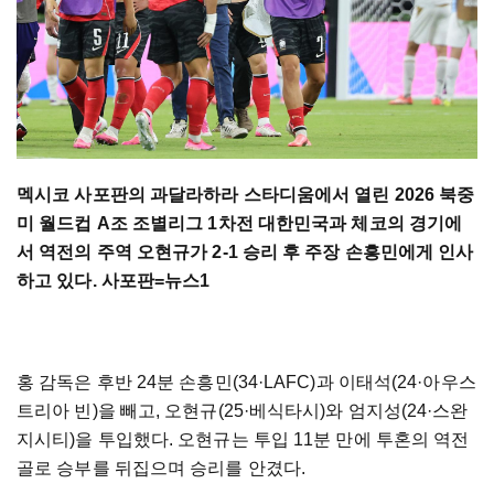
멕시코 사포판의 과달라하라 스타디움에서 열린 2026 북중
미 월드컵 A조 조별리그 1차전 대한민국과 체코의 경기에
서 역전의 주역 오현규가 2-1 승리 후 주장 손흥민에게 인사
하고 있다. 사포판=뉴스1
홍 감독은 후반 24분 손흥민(34·LAFC)과 이태석(24·아우스
트리아 빈)을 빼고, 오현규(25·베식타시)와 엄지성(24·스완
지시티)을 투입했다. 오현규는 투입 11분 만에 투혼의 역전
골로 승부를 뒤집으며 승리를 안겼다.