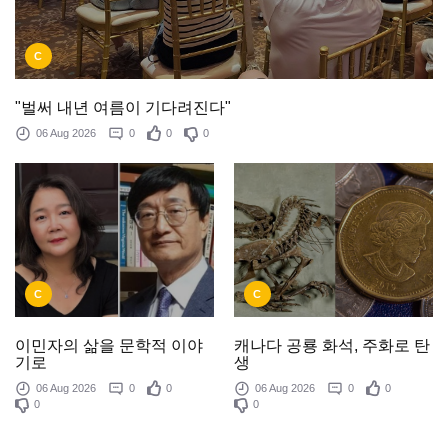
C
"벌써 내년 여름이 기다려진다"
06 Aug 2026
0
0
0
C
C
이민자의 삶을 문학적 이야
캐나다 공룡 화석, 주화로 탄
기로
생
06 Aug 2026
0
0
06 Aug 2026
0
0
0
0