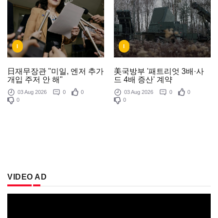
I
I
美국방부 '패트리엇 3배·사
日재무장관 "미일, 엔저 추가
드 4배 증산' 계약
개입 주저 안 해"
03 Aug 2026
0
0
03 Aug 2026
0
0
0
0
VIDEO AD