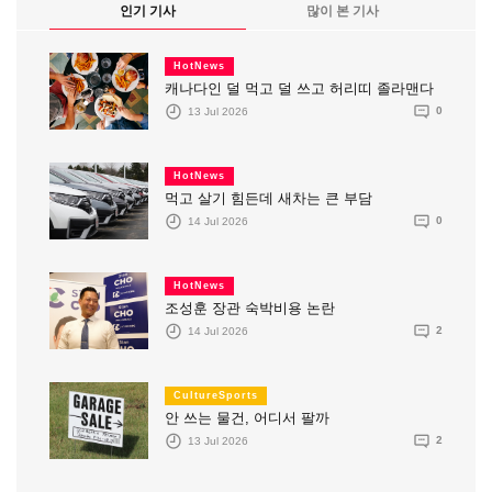
인기 기사
많이 본 기사
HotNews
캐나다인 덜 먹고 덜 쓰고 허리띠 졸라맨다
13 Jul 2026
0
HotNews
먹고 살기 힘든데 새차는 큰 부담
14 Jul 2026
0
HotNews
조성훈 장관 숙박비용 논란
14 Jul 2026
2
CultureSports
안 쓰는 물건, 어디서 팔까
13 Jul 2026
2