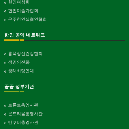
한인여성회
한인미술가협회
온주한인실협인협회
한인 공익 네트워크
홍푹정신건강협회
생명의전화
생태희망연대
공공 정부기관
토론토총영사관
몬트리올총영사관
벤쿠버총영사관