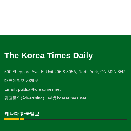
The Korea Times Daily
500 Sheppard Ave. E. Unit 206 & 305A, North York, ON M2N 6H7
대표메일/기사제보
Email : public@koreatimes.net
광고문의(Advertising) :
ad@koreatimes.net
캐나다 한국일보