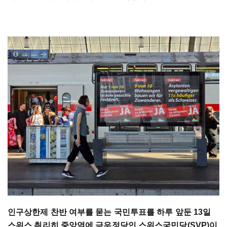
인구상한제 찬반 여부를 묻는 국민투표를 하루 앞둔 13일
스위스 취리히 중앙역에 극우정당인 스위스국민당(SVP)이