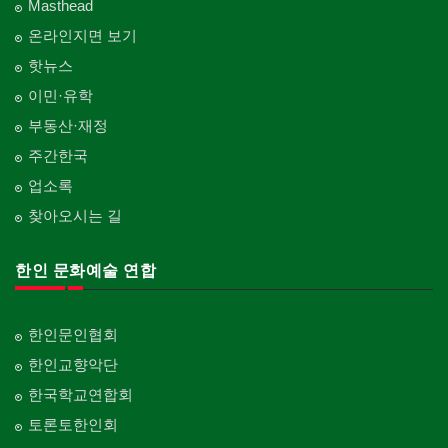
Masthead
온라인지면 보기
핫뉴스
이민·유학
부동산·재정
주간한국
업소록
찾아오시는 길
한인 문화예술 연합
한인문인협회
한인교향악단
한국학교연합회
토론토한인회