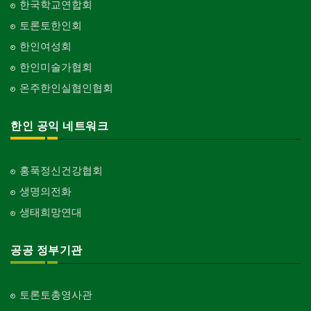
한국학교연합회
토론토한인회
한인여성회
한인미술가협회
온주한인실협인협회
한인 공익 네트워크
홍푹정신건강협회
생명의전화
생태희망연대
공공 정부기관
토론토총영사관