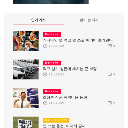
인기 기사
많이 본 기사
HotNews
캐나다인 덜 먹고 덜 쓰고 허리띠 졸라맨다
13 Jul 2026
0
HotNews
먹고 살기 힘든데 새차는 큰 부담
14 Jul 2026
0
HotNews
조성훈 장관 숙박비용 논란
14 Jul 2026
2
CultureSports
안 쓰는 물건, 어디서 팔까