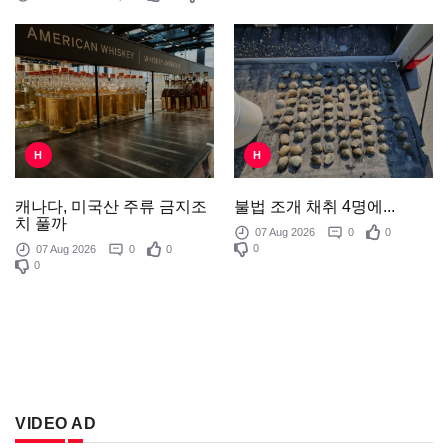
H
H
불법 조개 채취 4명에...
캐나다, 미국산 주류 금지조
치 풀까
07 Aug 2026
0
0
0
07 Aug 2026
0
0
0
VIDEO AD