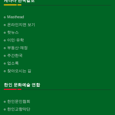
캐나다 한국일보
Masthead
온라인지면 보기
핫뉴스
이민·유학
부동산·재정
주간한국
업소록
찾아오시는 길
한인 문화예술 연합
한인문인협회
한인교향악단