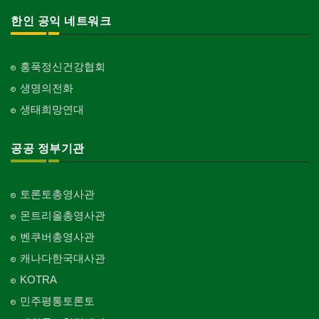
한인 공익 네트워크
홍푹정신건강협회
생명의전화
생태희망연대
공공 정부기관
토론토총영사관
몬트리올총영사관
벤쿠버총영사관
캐나다한국대사관
KOTRA
민주평통토론토