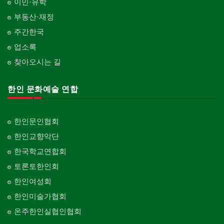
이민·유학
부동산·재정
주간한국
업소록
찾아오시는 길
한인 문화예술 연합
한인문인협회
한인교향악단
한국학교연합회
토론토한인회
한인여성회
한인미술가협회
온주한인실협인협회