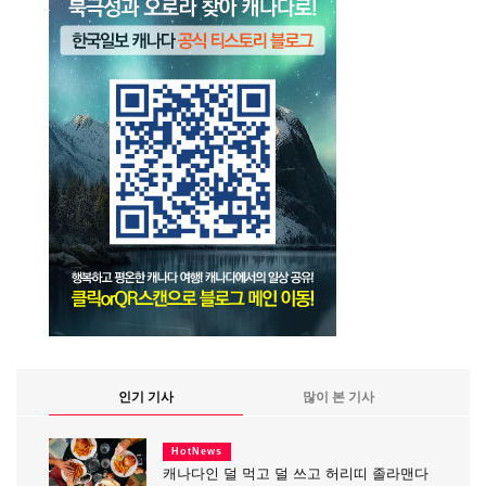
인기 기사
많이 본 기사
HotNews
캐나다인 덜 먹고 덜 쓰고 허리띠 졸라맨다