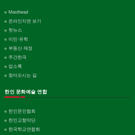
Masthead
온라인지면 보기
핫뉴스
이민·유학
부동산·재정
주간한국
업소록
찾아오시는 길
한인 문화예술 연합
한인문인협회
한인교향악단
한국학교연합회