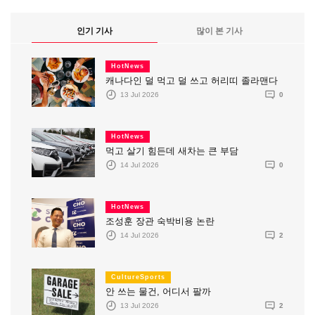
인기 기사
많이 본 기사
HotNews
캐나다인 덜 먹고 덜 쓰고 허리띠 졸라맨다
13 Jul 2026
0
HotNews
먹고 살기 힘든데 새차는 큰 부담
14 Jul 2026
0
HotNews
조성훈 장관 숙박비용 논란
14 Jul 2026
2
CultureSports
안 쓰는 물건, 어디서 팔까
13 Jul 2026
2