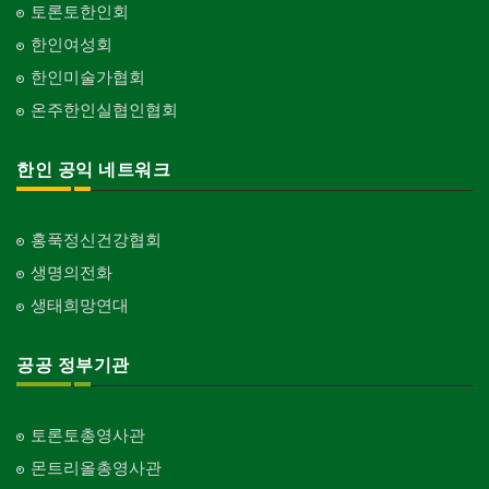
토론토한인회
한인여성회
한인미술가협회
온주한인실협인협회
한인 공익 네트워크
홍푹정신건강협회
생명의전화
생태희망연대
공공 정부기관
토론토총영사관
몬트리올총영사관