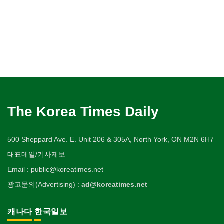
The Korea Times Daily
500 Sheppard Ave. E. Unit 206 & 305A, North York, ON M2N 6H7
대표메일/기사제보
Email : public@koreatimes.net
광고문의(Advertising) :
ad@koreatimes.net
캐나다 한국일보