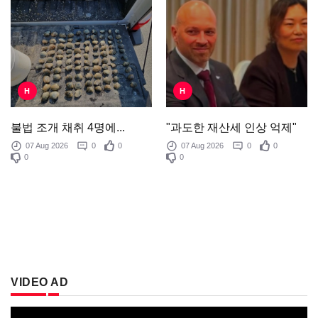
H
H
"과도한 재산세 인상 억제"
불법 조개 채취 4명에...
07 Aug 2026
0
0
07 Aug 2026
0
0
0
0
VIDEO AD