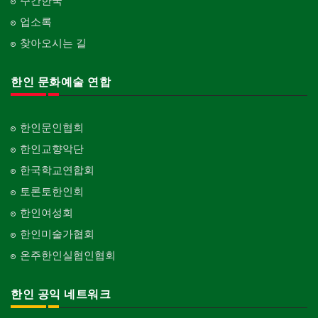
주간한국
업소록
찾아오시는 길
한인 문화예술 연합
한인문인협회
한인교향악단
한국학교연합회
토론토한인회
한인여성회
한인미술가협회
온주한인실협인협회
한인 공익 네트워크