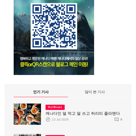
인기 기사
많이 본 기사
HotNews
캐나다인 덜 먹고 덜 쓰고 허리띠 졸라맨다
13 Jul 2026
0