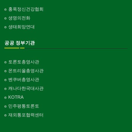
홍푹정신건강협회
생명의전화
생태희망연대
공공 정부기관
토론토총영사관
몬트리올총영사관
벤쿠버총영사관
캐나다한국대사관
KOTRA
민주평통토론토
재외통포협력센터