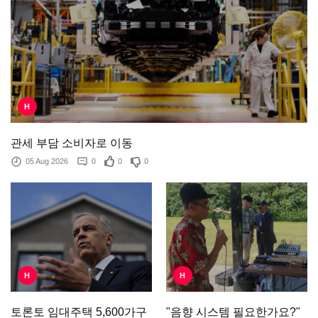
H
관세 부담 소비자로 이동
05 Aug 2026
0
0
0
H
H
"음향 시스템 필요한가요?"
토론토 임대주택 5,600가구