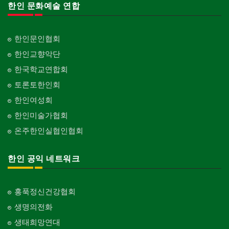
한인 문화예술 연합
한인문인협회
한인교향악단
한국학교연합회
토론토한인회
한인여성회
한인미술가협회
온주한인실협인협회
한인 공익 네트워크
홍푹정신건강협회
생명의전화
생태희망연대