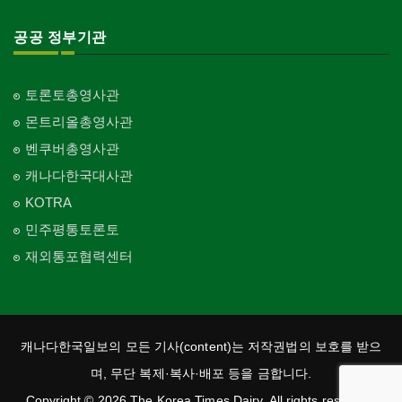
공공 정부기관
토론토총영사관
몬트리올총영사관
벤쿠버총영사관
캐나다한국대사관
KOTRA
민주평통토론토
재외통포협력센터
캐나다한국일보의 모든 기사(content)는 저작권법의 보호를 받으
며, 무단 복제·복사·배포 등을 금합니다.
Copyright © 2026 The Korea Times Dairy. All rights reserved.