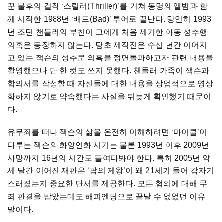
꾼 불후의 걸작 ‘스릴러(Thriller)’를 거쳐 동명의 앨범과 함
께 시작한 1988년 ‘배드(Bad)’ 투어로 끝난다. 당연히 1993
년 조던 챈들러의 부친이 그에게 처음 제기한 아동 성추행
의혹은 등장하지 않는다. 당초 제작진은 수십 년간 이어지
고 있는 잭슨의 성추문 의혹을 정면돌파하고자 관련 내용을
촬영했으나 단 한 컷도 쓰지 못했다. 챈들러 가족이 잭슨과
합의서를 작성할 때 자신들에 대한 내용을 상업적으로 영상
화하지 않기로 약속했다는 사실을 뒤늦게 확인했기 때문이
다.
유무죄를 떠나 잭슨의 삶을 온전히 이해하려면 ‘마이클’이
다루는 잭슨의 화양연화 시기는 물론 1993년 이후 2009년
사망까지 16년의 시간도 들여다봐야 한다. 특히 2005년 약
세 달간 이어진 재판은 ‘팝의 제왕’이 왜 21세기 들어 갑자기
스러졌는지 중요한 단서를 제공한다. 모든 혐의에 대해 무
죄 판결을 받았는데도 해피엔딩으로 끝날 수 없었던 이유
말이다.