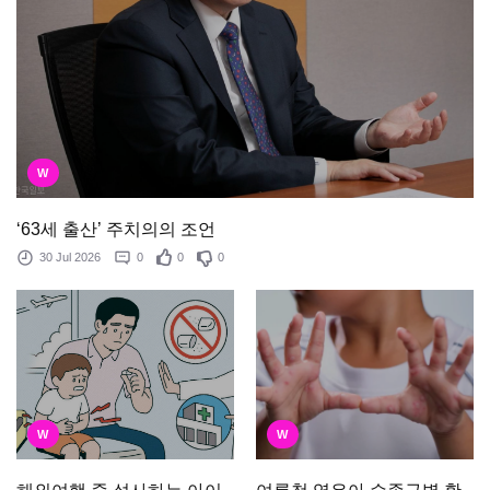
W
‘63세 출산’ 주치의의 조언
30 Jul 2026
0
0
0
W
W