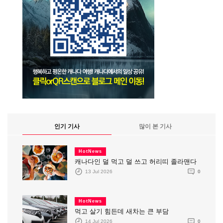
인기 기사
많이 본 기사
HotNews
캐나다인 덜 먹고 덜 쓰고 허리띠 졸라맨다
13 Jul 2026
0
HotNews
먹고 살기 힘든데 새차는 큰 부담
14 Jul 2026
0