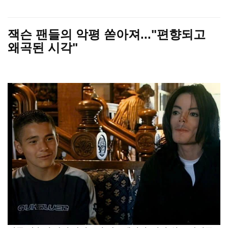
잭슨 팬들의 악평 쏟아져..."편향되고
왜곡된 시각"