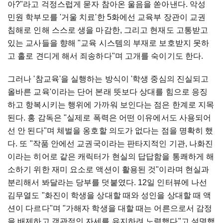
아?"라고 걱정스럽게 묻자 참아온 울음을 쏟아낸다. 악성
민원 학부모를 '거울 치료'한 5화에선 교육부 장관이 교권
침해로 인해 스스로 생을 마감한, 그리고 현재도 고통받고
있는 교사들을 향해 "교육 시스템의 부재로 보호받지 못하
고 홀로 견디게 해서 죄송하다"며 고개를 숙이기도 한다.
그러나 '참교육'을 실행하는 방식이 '학생 중심의 진실되고
올바른 교육'이라는 단어 본래 뜻보다 상대를 힘으로 응징
하고 항복시키는 행위에 가까워 보인다는 점은 한계로 지목
된다. 홍 감독은 "실제로 폭력은 어떤 이유에서도 사용되어
선 안 된다"며 체벌을 옹호할 의도가 없다는 점을 명확히 했
다. 또 "작품 안에선 교권국이라는 판타지적인 기관, 나화진
이라는 히어로 같은 캐릭터가 현실의 답답함을 통쾌하게 해
소하기 위한 재미 요소로 액션이 활용된 것"이라며 현실과
분리해서 봐달라는 당부를 덧붙였다. 12일 인터뷰에 나선
김무열도 "화진이 학생을 상대할 때와 성인을 상대할 때 액
션이 다르다"며 "가해자 학생을 대할 때는 어른으로서 감정
을 배제하고 객관적인 자세를 유지하려 노력했다"고 설명했