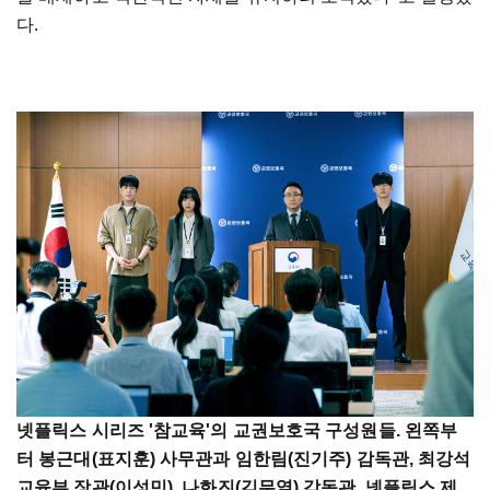
다.
넷플릭스 시리즈 '참교육'의 교권보호국 구성원들. 왼쪽부
터 봉근대(표지훈) 사무관과 임한림(진기주) 감독관, 최강석
교육부 장관(이성민), 나화진(김무열) 감독관. 넷플릭스 제