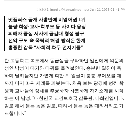
미디어1 (media@koreatimes.net)
Jun 21 2026 01:41 PM
넷플릭스 공개 사흘만에 비영어권 1위
불량 학생·교사·학부모 등 사이다 응징
피해자 중심 서사에 공감대 형성 불구
선악 구도 속 폭력적 해결 방식은 한계
홍종찬 감독 “사회적 화두 던지기를”
한 고등학교 복도에서 동급생을 구타하던 일진에게 의문의
성인 남성이 다가와 따귀를 올려붙인다. 흥분한 일진이 욕
하며 달려들지만 가볍게 피한 뒤 얼굴이 퉁퉁 부어오를 때
까지 마저 따귀 세례를 퍼붓는다. 처음 보는 광경에 벙찐 학
생과 교사들이 정체를 추궁하자 차분하게 자기소개를 시작
하는 이 남성. "대한민국 교권보호국 감독관, 나화진입니다.
말로 해서 듣는 놈은 말로, 때려서 듣는 놈은 때려서라도 가
르칩니다."