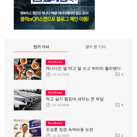
인기 기사
많이 본 기사
HotNews
캐나다인 덜 먹고 덜 쓰고 허리띠 졸라맨다
13 Jul 2026
0
HotNews
먹고 살기 힘든데 새차는 큰 부담
14 Jul 2026
0
HotNews
조성훈 장관 숙박비용 논란
14 Jul 2026
2