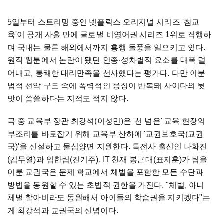
5일부터 스트리밍 중인 넷플릭스 오리지널 시리즈 '참교
육'이 공개 사흘 만에 글로벌 비영어권 시리즈 1위로 직행하
며 국내는 물론 해외에서까지 흥행 돌풍을 일으키고 있다.
원작 웹툰에서 논란이 됐던 인종·성차별적 요소를 대폭 덜
어내고, 통쾌한 대리만족을 선사했다는 평가다. 다만 이분
법적 선악 구도 속에 폭력적인 응징이 반복돼 사이다의 뒷
맛이 씁쓸하다는 지적도 적지 않다.
극 중 교육부 장관 최강석(이성민)은 '선 넘은' 교육 현장의
부조리를 바로잡기 위해 교육부 산하에 '교권보호국(교권
국)'을 신설하고 물심양면 지원한다. 특전사 출신인 나화진
(김무열)과 임한림(진기주), IT 천재 봉근대(표지훈)가 팀을
이룬 교권국은 문제 학교에서 체벌을 포함한 모든 수단과
방법을 동원할 수 있는 초법적 권한을 가진다. "체벌, 아니
체벌 할아비라도 동원해서 아이들의 학습권을 지키겠다"는
게 최강석과 교권국의 신념이다.