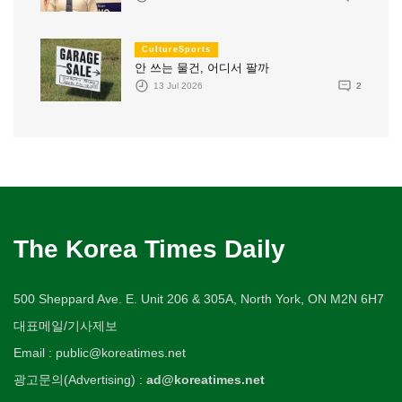
CultureSports
안 쓰는 물건, 어디서 팔까
13 Jul 2026
2
The Korea Times Daily
500 Sheppard Ave. E. Unit 206 & 305A, North York, ON M2N 6H7
대표메일/기사제보
Email : public@koreatimes.net
광고문의(Advertising) :
ad@koreatimes.net