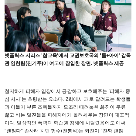
넷플릭스 시리즈 '참교육'에서 교권보호국의 '돌+아이' 감독
관 임한림(진기주)이 여고에 잠입한 장면. 넷플릭스 제공
철저하게 피해자 입장에서 공감하고 보호해주는 '피해자 중
심 서사'는 호평받는 요소다. 2회에서 패로 달려드는 학생들
과 이들이 부른 조폭들까지 모조리 때려눕힌 화진이 무릎
꿇고 비는 일진들을 피해자에게 돌려세우는 장면이 대표적
이다. 일상적인 폭력과 학습권 침해에 시달렸음에도 애써
"괜찮다" 손사래 치던 형주(전봉석)는 화진이 "진짜 괜찮