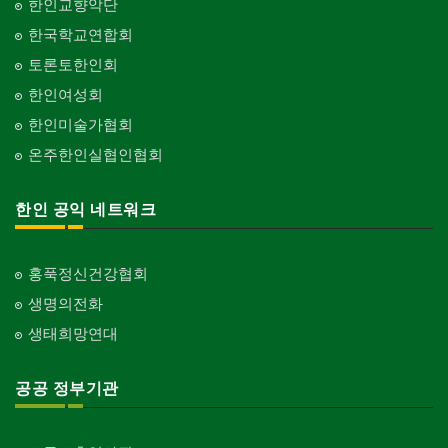
한인교향악단
한국학교연합회
토론토한인회
한인여성회
한인미술가협회
온주한인실협인협회
한인 공익 네트워크
홍푹정신건강협회
생명의전화
생태희망연대
공공 정부기관