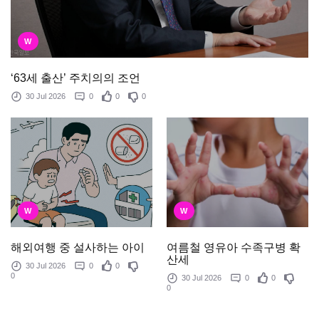
W
‘63세 출산’ 주치의의 조언
30 Jul 2026
0
0
0
W
W
여름철 영유아 수족구병 확
해외여행 중 설사하는 아이
산세
30 Jul 2026
0
0
0
30 Jul 2026
0
0
0