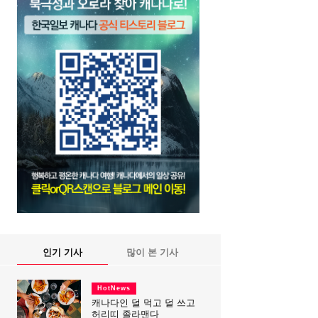
인기 기사
많이 본 기사
HotNews
캐나다인 덜 먹고 덜 쓰고
허리띠 졸라맨다