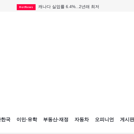
캐나다 실업률 6.4%...2년래 최저
HotNews
인기 치킨버거 리콜
HotNews
태국서 14세 중학생 총기난사...최소 8명 살해
HotNews
국세청 등 해킹 피해자 보상 청구 시작
HotNews
아동병원 직원 성범죄 혐의로 기소
HotNews
맨발로 누워있거나 냄새 풍기며 음식 먹고...
HotNews
미국 영주권 수속 한인, 공항서 체포돼
HotNews
"벌써 내년 여름이 기다려진다"
CultureSports
살사축제 총격 용의자 기소
HotNews
간한국
이민·유학
부동산·재정
자동차
오피니언
게시