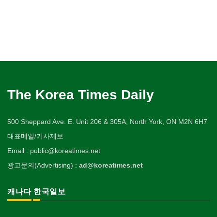
The Korea Times Daily
500 Sheppard Ave. E. Unit 206 & 305A, North York, ON M2N 6H7
대표메일/기사제보
Email : public@koreatimes.net
광고문의(Advertising) :
ad@koreatimes.net
캐나다 한국일보