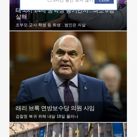
3시간 동안 보지 않기
Close
태국서 14세 중학생 총기난사...최소 8명
살해
조부모·교사·학생 등 희생...범인은 자살
래리 브록 연방보수당 의원 사임
검찰청 복귀 위해 내달 18일 물러나