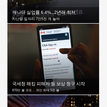
캐나다 실업률 6.4%...2년래 최저
지난달 일자리 7만5천 개 늘어
국세청 해킹 피해자 등 보상 청구 시작
870만 불 규모… 개인 최대 5천 불