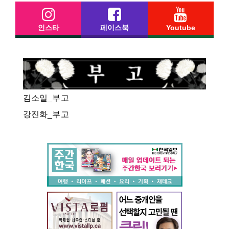
인스타
페이스북
Youtube
김소일_부고
강진화_부고