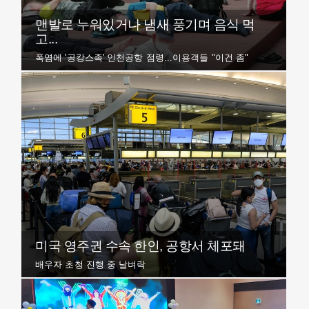
맨발로 누워있거나 냄새 풍기며 음식 먹
고...
폭염에 '공캉스족' 인천공항 점령...이용객들 "이건 좀"
미국 영주권 수속 한인, 공항서 체포돼
배우자 초청 진행 중 날벼락