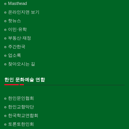
Masthead
온라인지면 보기
핫뉴스
이민·유학
부동산·재정
주간한국
업소록
찾아오시는 길
한인 문화예술 연합
한인문인협회
한인교향악단
한국학교연합회
토론토한인회