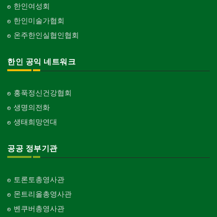
한인여성회
한인미술가협회
온주한인실협인협회
한인 공익 네트워크
홍푹정신건강협회
생명의전화
생태희망연대
공공 정부기관
토론토총영사관
몬트리올총영사관
벤쿠버총영사관