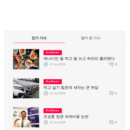
인기 기사
많이 본 기사
HotNews
캐나다인 덜 먹고 덜 쓰고 허리띠 졸라맨다
13 Jul 2026
0
HotNews
먹고 살기 힘든데 새차는 큰 부담
14 Jul 2026
0
HotNews
조성훈 장관 숙박비용 논란
14 Jul 2026
2