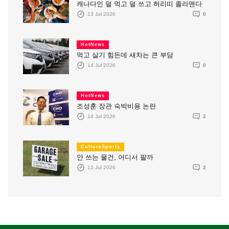
캐나다인 덜 먹고 덜 쓰고 허리띠 졸라맨다
13 Jul 2026
0
HotNews
먹고 살기 힘든데 새차는 큰 부담
14 Jul 2026
0
HotNews
조성훈 장관 숙박비용 논란
14 Jul 2026
2
CultureSports
안 쓰는 물건, 어디서 팔까
13 Jul 2026
2