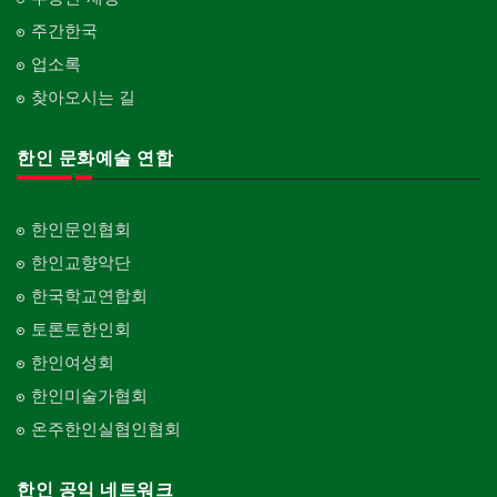
주간한국
업소록
찾아오시는 길
한인 문화예술 연합
한인문인협회
한인교향악단
한국학교연합회
토론토한인회
한인여성회
한인미술가협회
온주한인실협인협회
한인 공익 네트워크