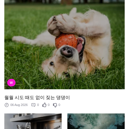
W
월월 시도 때도 없이 짖는 댕댕이
06 Aug 2026
0
0
0