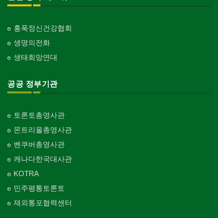
홍푹정신건강협회
생명의전화
생태희망연대
공공 정부기관
토론토총영사관
몬트리올총영사관
벤쿠버총영사관
캐나다한국대사관
KOTRA
민주평통토론토
재외통포협력센터