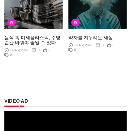
W
W
음식 속 미세플라스틱, 주방
약자를 지우려는 세상
습관 바꿔야 줄일 수 있다
06 Aug 2026
0
0
0
06 Aug 2026
0
0
0
VIDEO AD