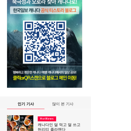
인기 기사
많이 본 기사
HotNews
캐나다인 덜 먹고 덜 쓰고
허리띠 졸라맨다