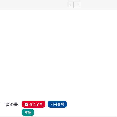
판
업소록
뉴스구독
기사검색
후원