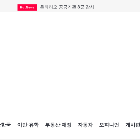
온타리오 공공기관 8곳 감사
HotNews
국내 신차 판매 2개월 연속 증가
Car
토론토 임대주택 5,600가구 공급
HotNews
"음향 시스템 필요한가요?"
HotNews
자매 작가, 장애인 재활캠프서 특별한 재능기부
HotNews
"임 대사 22일 토론토 방문 계획"
HotNews
캐나다 관광업, 올여름 기록적 호황
HotNews
온타리오 3곳 보궐선거 확정
HotNews
캐나다·미국 교역 20억 불 감소
HotNews
간한국
이민·유학
부동산·재정
자동차
오피니언
게시