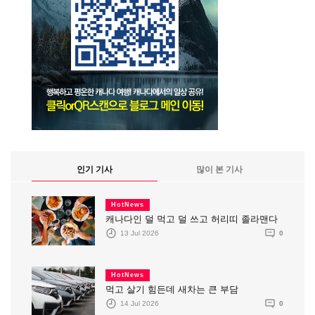
인기 기사
많이 본 기사
HotNews
캐나다인 덜 먹고 덜 쓰고 허리띠 졸라맨다
13 Jul 2026
0
HotNews
먹고 살기 힘든데 새차는 큰 부담
14 Jul 2026
0