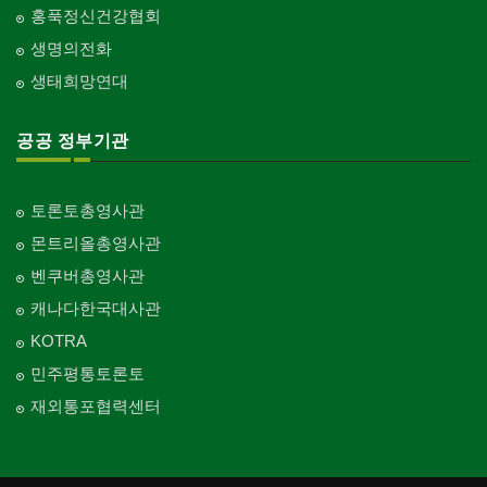
홍푹정신건강협회
생명의전화
생태희망연대
공공 정부기관
토론토총영사관
몬트리올총영사관
벤쿠버총영사관
캐나다한국대사관
KOTRA
민주평통토론토
재외통포협력센터