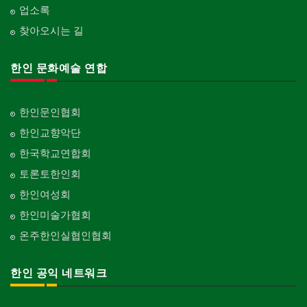
업소록
찾아오시는 길
한인 문화예술 연합
한인문인협회
한인교향악단
한국학교연합회
토론토한인회
한인여성회
한인미술가협회
온주한인실협인협회
한인 공익 네트워크