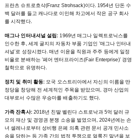
프란츠 슈트로흐삭(Franz Strohsack)이다. 1954년 단돈 수
백 달러를 들고 캐나다로 이민해 차고에서 작은 공구 회사
를 시작했다.
매그나 인터내셔널 설립:
1969년 매그나 일렉트로닉스를
인수한 후, 세계 굴지의 자동차 부품 기업인 '매그나 인터내
셔널'로 성장시켰다. 매년 이윤을 직원과 주주 등에게 일정
비율로 분배하는 '페어 엔터프라이즈(Fair Enterprise)' 경영
철학으로 유명하다.
정치 및 취미 활동:
모국 오스트리아에서 자신의 이름을 딴
정당을 창당해 전 세계적인 주목을 받았으며, 경마 산업의
대부로서 수많은 우승마를 배출하기도 했다.
가족 잔혹사:
2018년 친딸 벨린다 스트로낙과 5억 달러 규
모의 재산 및 경영권 분쟁 소송을 벌였으며, 2024년에는 손
녀 셀레나로부터 성비행 은폐 의혹 관련 문서 공개 민사소
송을 당하는 등 가족 간의 법적 투쟁으로 얼룩진 말년을 보