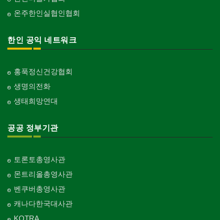
온주한인실협인협회
한인 공익 네트워크
홍푹정신건강협회
생명의전화
생태희망연대
공공 정부기관
토론토총영사관
몬트리올총영사관
벤쿠버총영사관
캐나다한국대사관
KOTRA