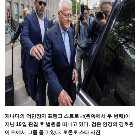
캐나다의
억만장자
프랭크
스트로낙
(
왼쪽에서
두
번째
)
이
지난
19
일
판결
후
법원을
떠나고
있다
.
검은
안경의
경호원
이
뒤에서
그를
돕고
있다
.
토론토
스타 사진