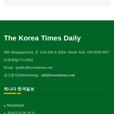
The Korea Times Daily
500 Sheppard Ave. E. Unit 206 & 305A, North York, ON M2N 6H7
대표메일/기사제보
Email : public@koreatimes.net
광고문의(Advertising) :
ad@koreatimes.net
캐나다 한국일보
Masthead
온라인지면 보기