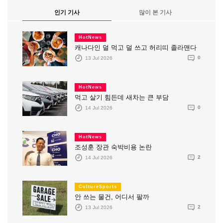
인기 기사
많이 본 기사
HotNews
캐나다인 덜 먹고 덜 쓰고 허리띠 졸라맨다
13 Jul 2026
0
HotNews
먹고 살기 힘든데 새차는 큰 부담
14 Jul 2026
0
HotNews
조성훈 장관 숙박비용 논란
14 Jul 2026
2
CultureSports
안 쓰는 물건, 어디서 팔까
13 Jul 2026
2