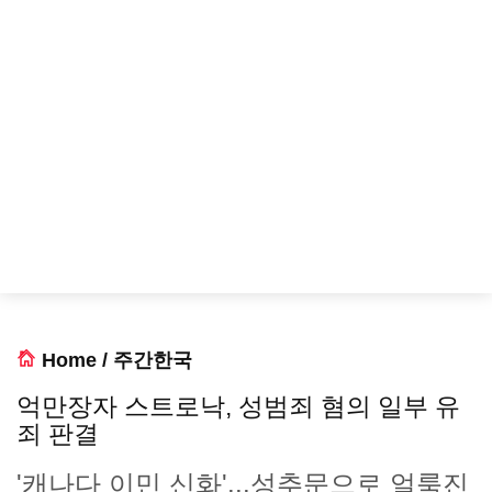
Home
/
주간한국
억만장자 스트로낙, 성범죄 혐의 일부 유
죄 판결
'캐나다 이민 신화'...성추문으로 얼룩진