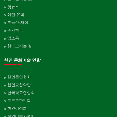
핫뉴스
이민·유학
부동산·재정
주간한국
업소록
찾아오시는 길
한인 문화예술 연합
한인문인협회
한인교향악단
한국학교연합회
토론토한인회
한인여성회
한인미술가협회