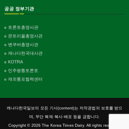
공공 정부기관
토론토총영사관
몬트리올총영사관
벤쿠버총영사관
캐나다한국대사관
KOTRA
민주평통토론토
재외통포협력센터
캐나다한국일보의 모든 기사(content)는 저작권법의 보호를 받으
며, 무단 복제·복사·배포 등을 금합니다.
Copyright © 2026 The Korea Times Dairy. All rights reserved.