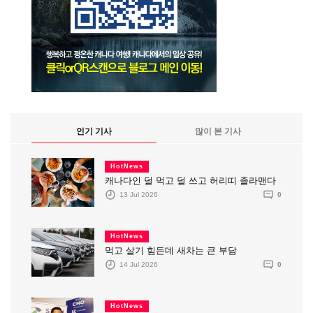
인기 기사
많이 본 기사
HotNews
캐나다인 덜 먹고 덜 쓰고 허리띠 졸라맨다
13 Jul 2026
0
HotNews
먹고 살기 힘든데 새차는 큰 부담
14 Jul 2026
0
HotNews