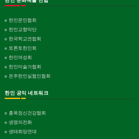
한인 문화예술 연합
한인문인협회
한인교향악단
한국학교연합회
토론토한인회
한인여성회
한인미술가협회
온주한인실협인협회
한인 공익 네트워크
홍푹정신건강협회
생명의전화
생태희망연대