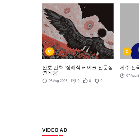
C
C
제주 전국
산호 만화 ‘장례식 케이크 전문점
연옥당’
07 Aug
06 Aug 2026
0
0
0
VIDEO AD