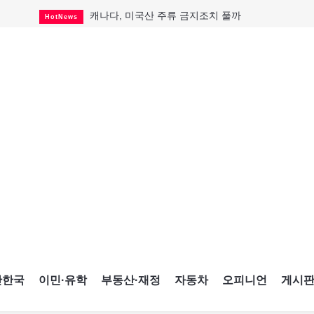
캐나다, 미국산 주류 금지조치 풀까
HotNews
"과도한 재산세 인상 억제"
HotNews
답 안 보이는 이란 전쟁
International
국세청 등 해킹 피해자 보상 청구 시작
HotNews
"美 정보기관, 독일 공항 폭발드론 러시아 소유 
International
성 접대하고, 유흥 주점서 공금 쓰고
HotNews
폭염에 다뉴브강 수위 낮아지자
International
구글과 메타가 발길 돌린 이유
Opinion
CNE에 한국의 맛과 멋 스며든다
HotNews
간한국
이민·유학
부동산·재정
자동차
오피니언
게시