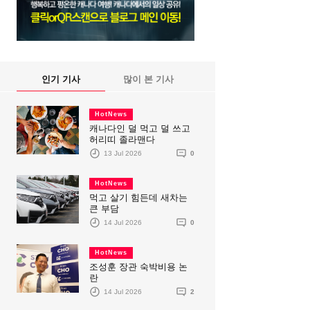
인기 기사
많이 본 기사
HotNews
캐나다인 덜 먹고 덜 쓰고
허리띠 졸라맨다
13 Jul 2026
0
HotNews
먹고 살기 힘든데 새차는
큰 부담
14 Jul 2026
0
HotNews
조성훈 장관 숙박비용 논
란
14 Jul 2026
2