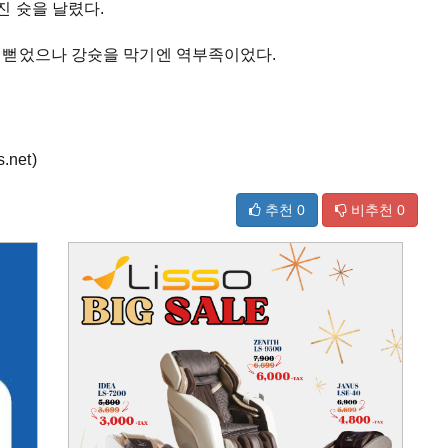
진 슛을 날렸다.
 뻗었으나 강슛을 막기엔 역부족이었다.
net)
추천
0
비추천
0