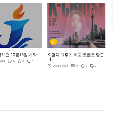
C
체전 10월16일 개막
K-컬처 크루즈 타고 토론토 달군
다
 2026
0
0
0
06 Aug 2026
0
0
0