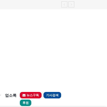
가능성 제기"
판
업소록
뉴스구독
기사검색
후원