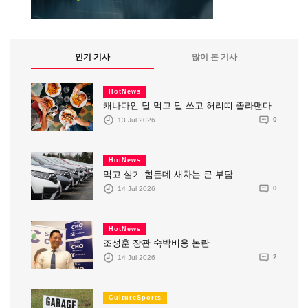
인기 기사
많이 본 기사
HotNews
캐나다인 덜 먹고 덜 쓰고 허리띠 졸라맨다
13 Jul 2026
0
HotNews
먹고 살기 힘든데 새차는 큰 부담
14 Jul 2026
0
HotNews
조성훈 장관 숙박비용 논란
14 Jul 2026
2
CultureSports