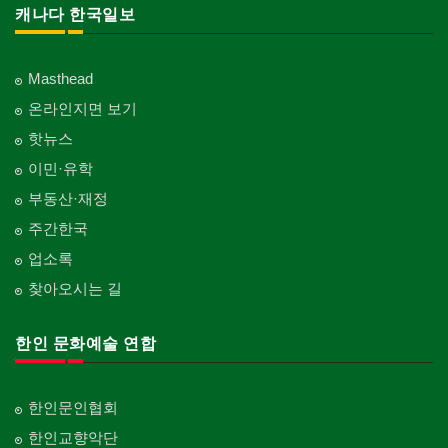
캐나다 한국일보
Masthead
온라인지면 보기
핫뉴스
이민·유학
부동산·재정
주간한국
업소록
찾아오시는 길
한인 문화예술 연합
한인문인협회
한인교향악단