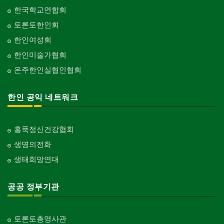
한국학교연합회
토론토한인회
한인여성회
한인미술가협회
온주한인실협인협회
한인 공익 네트워크
홍푹정신건강협회
생명의전화
생태희망연대
공공 정부기관
토론토총영사관