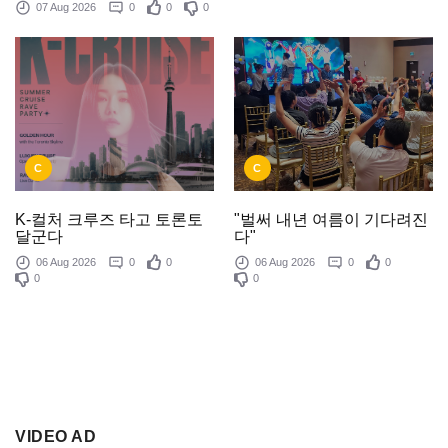
07 Aug 2026
0
0
0
C
C
K-컬처 크루즈 타고 토론토
"벌써 내년 여름이 기다려진
달군다
다"
06 Aug 2026
0
0
06 Aug 2026
0
0
0
0
VIDEO AD