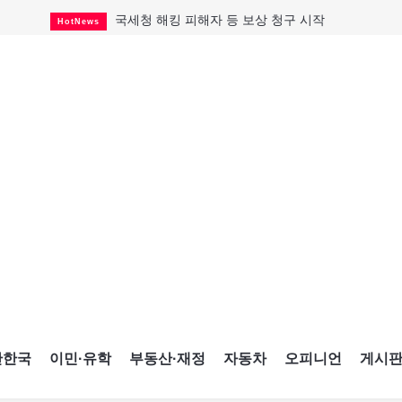
국세청 해킹 피해자 등 보상 청구 시작
HotNews
태국서 14세 중학생 총기난사...최소 8명 살해
HotNews
아동병원 직원 성범죄 혐의로 기소
HotNews
래리 브록 연방보수당 의원 사임
HotNews
포드 자동차, 캐나다서 2만대 리콜
Car
맨발로 누워있거나 냄새 풍기며 음식 먹고...
HotNews
미국 영주권 수속 한인, 공항서 체포돼
HotNews
"벌써 내년 여름이 기다려진다"
CultureSports
캐나다 실업률 6.4%...2년래 최저
HotNews
간한국
이민·유학
부동산·재정
자동차
오피니언
게시