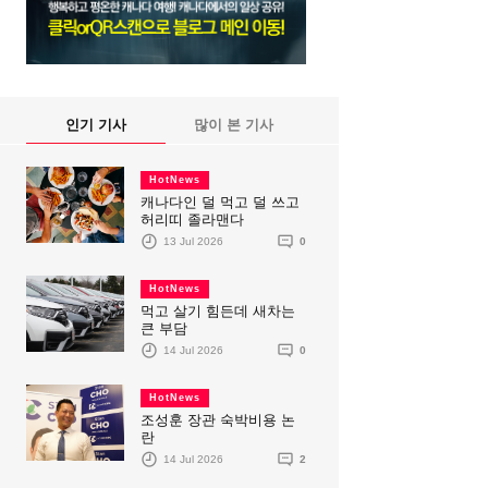
인기 기사
많이 본 기사
HotNews
캐나다인 덜 먹고 덜 쓰고
허리띠 졸라맨다
13 Jul 2026
0
HotNews
먹고 살기 힘든데 새차는
큰 부담
14 Jul 2026
0
HotNews
조성훈 장관 숙박비용 논
란
14 Jul 2026
2