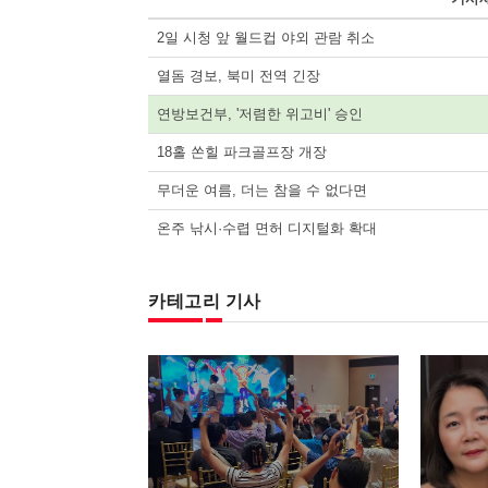
2일 시청 앞 월드컵 야외 관람 취소
열돔 경보, 북미 전역 긴장
연방보건부, '저렴한 위고비' 승인
18홀 쏜힐 파크골프장 개장
무더운 여름, 더는 참을 수 없다면
온주 낚시·수렵 면허 디지털화 확대
카테고리 기사