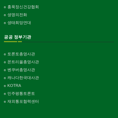
홍푹정신건강협회
생명의전화
생태희망연대
공공 정부기관
토론토총영사관
몬트리올총영사관
벤쿠버총영사관
캐나다한국대사관
KOTRA
민주평통토론토
재외통포협력센터