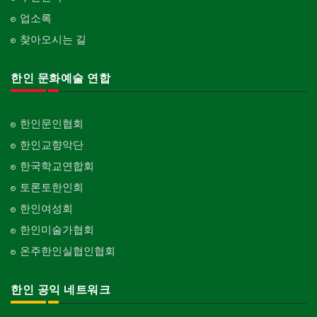
업소록
찾아오시는 길
한인 문화예술 연합
한인문인협회
한인교향악단
한국학교연합회
토론토한인회
한인여성회
한인미술가협회
온주한인실협인협회
한인 공익 네트워크