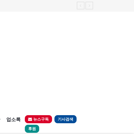
가능성 제기"
판
업소록
뉴스구독
기사검색
후원