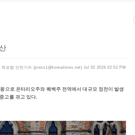
확산
최보람 인턴기자 (press1@koreatimes.net)
Jul 02 2026 02:52 PM
강풍으로 온타리오주와 퀘벡주 전역에서 대규모 정전이 발생
중고를 겪고 있다.