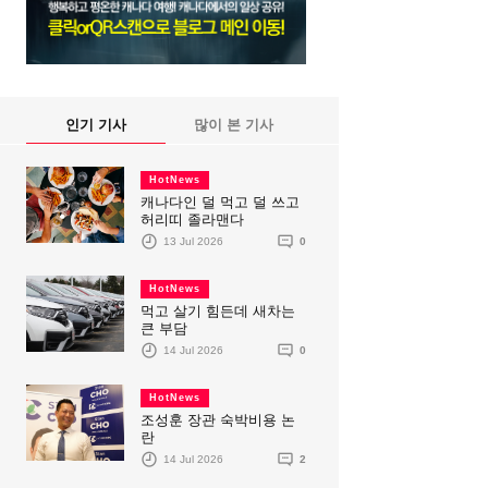
인기 기사
많이 본 기사
HotNews
캐나다인 덜 먹고 덜 쓰고
허리띠 졸라맨다
13 Jul 2026
0
HotNews
먹고 살기 힘든데 새차는
큰 부담
14 Jul 2026
0
HotNews
조성훈 장관 숙박비용 논
란
14 Jul 2026
2