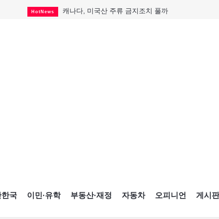
캐나다, 미국산 주류 금지조치 풀까
HotNews
"과도한 재산세 인상 억제"
HotNews
답 안 보이는 이란 전쟁
International
국세청 등 해킹 피해자 보상 청구 시작
HotNews
"美 정보기관, 독일 공항 폭발드론 러시아 소유 
International
성 접대하고, 유흥 주점서 공금 쓰고
HotNews
폭염에 다뉴브강 수위 낮아지자
International
구글과 메타가 발길 돌린 이유
Opinion
CNE에 한국의 맛과 멋 스며든다
HotNews
간한국
이민·유학
부동산·재정
자동차
오피니언
게시