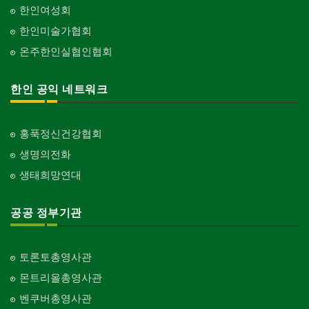
한인여성회
한인미술가협회
온주한인실협인협회
한인 공익 네트워크
홍푹정신건강협회
생명의전화
생태희망연대
공공 정부기관
토론토총영사관
몬트리올총영사관
벤쿠버총영사관