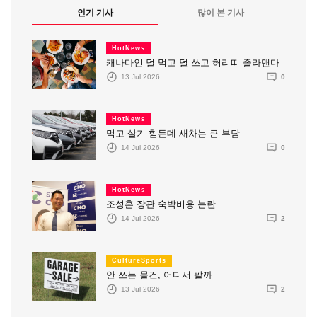
인기 기사
많이 본 기사
HotNews
캐나다인 덜 먹고 덜 쓰고 허리띠 졸라맨다
13 Jul 2026
0
HotNews
먹고 살기 힘든데 새차는 큰 부담
14 Jul 2026
0
HotNews
조성훈 장관 숙박비용 논란
14 Jul 2026
2
CultureSports
안 쓰는 물건, 어디서 팔까
13 Jul 2026
2