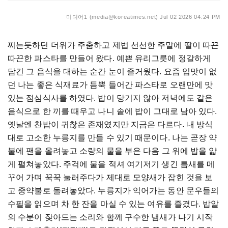
미디어1 (media@koreatimes.net)
Jul 02 2026 04:24 PM
찌는듯하던
더위가
주춤하고
제법
선선한
주말에
딸이
따끈
따끈한
파스타를
만들어
왔다
.
예쁜
유리그릇에
정갈하게
담긴
그
음식을
대하는
순간
눈이
즐거웠다
.
요즘
입맛이
없
던
나는
좋은
식재료가
듬뿍
들어간
파스타로
오랜만에
맛
있는
점심식사를
하였다
.
밥이
당기지
않아
저녁에도
같은
음식으로
한
끼를
때우고
나니
솥에
밥이
그대로
남아
있다
.
옛날엔
찬밥이
귀찮은
존재였지만
지금은
다르다
.
내
방식
대로
고소한
누릉지를
만들
수
있기
때문이다
.
나는
곧장
약
불에
팬을
올려놓고
소량의
물을
부은
다음
그
위에
밥을
얇
게
펼쳐놓았다
.
주걱에
물을
적셔
여기저기
생긴
틈새를
메
꾸어
가며
꾹꾹
눌러주다가
제대로
모양새가
잡힌
것을
보
고
중약불로
돌려놓았다
.
누릉지가
익어가는
동안
문우들의
수필을
읽으며
차
한
잔을
마실
수
있는
여유를
즐겼다
.
밥알
의
수분이
잦아드는
소리와
함께
구수한
냄새가
나기
시작