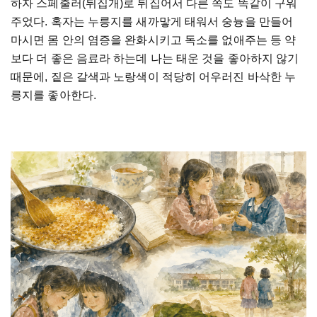
하자
스페출러
(
뒤집개
)
로
뒤집어서
다른
쪽도
똑같이
구워
주었다
.
혹자는
누릉지를
새까맣게
태워서
숭늉을
만들어
마시면
몸
안의
염증을
완화시키고
독소를
없애주는
등
약
보다
더
좋은
음료라
하는데
나는
태운
것을
좋아하지
않기
때문에
,
짙은
갈색과
노랑색이
적당히
어우러진
바삭한
누
릉지를
좋아한다
.