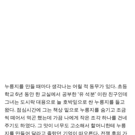
누릉지를
만들
때마다
생각나는
어릴
적
동무가
있다
.
초등
학교
6
년
동안
한
교실에서
공부한
‘
유
석분
’
이란
친구인데
그녀는
도시락
대용으로
늘
호박잎으로
싼
누릉지를
들고
왔다
.
점심시간에
그는
책상
밑으로
누릉지를
숨기고
조금
씩
떼어서
먹곤
했는데
가끔
나에게
작은
조각
하나를
건네
주기도
하였다
.
그
맛이
너무도
고소해서
할머니한테
누릉
지를
만들어
달라고
졸랐던
기억이
떠오른다
.
전쟁
후의
가