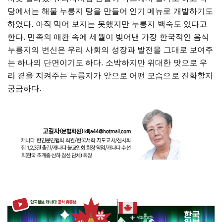
당에서는
해물
누릉지
탕을
만들어
인기
메뉴로
개발하기도
하였다
.
아직
먹어
보지는
못했지만
누릉지
백숙도
있다고
한다
.
민족의
애환
속에
세월이
빚어낸
가장
한국적인
음식
누릉지의
변신은
우리
사회의
성장과
발전을
그대로
보여주
는
하나의
단면이기도
하다
.
소박하지만
위대한
맛으로
우
리
곁을
지켜주는
누릉지가
앞으로
어떤
모습으로
진화할지
궁금하다
.