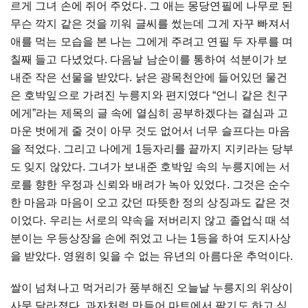
르게
그녀
손에
쥐어
주었다
.
그
애는
몽당연필에
나무로
된
무슨
깍지
같은
것을
끼워
글씨를
썼는데
그게
자꾸
빠져서
애를
먹는
모습을
본
나는
그에게
주려고
연필
두
자루를
며
칠째
들고
다녔었다
.
다음날
남순이를
통하여
석분이가
보
내준
작은
선물을
받았다
.
낡은
광목천안에
들어있던
물건
은
호박잎으로
가려진
누릉지와
편지였다
“
언니
같은
친구
에게
”
라는
제목의
글
속에
열심히
공부하겠다는
결심과
고
마운
벗에게
줄
것이
아무
것도
없어서
너무
슬프다는
마음
을
적었다
.
그리고
나에게
1
등자리를
끝까지
지키라는
당부
도
잊지
않았다
.
그녀가
보내준
호박잎
속의
누릉지에는
서
로를
향한
우정과
신뢰와
배려가
녹아
있었다
.
그것은
순수
한
마음과
마음이
오고
갔던
따뜻한
정의
상징과도
같은
것
이었다
.
우리는
서로의
약속을
저버리지
않고
졸업식
때
석
분이는
우등상장을
손에
쥐었고
나는
1
등을
하여
도지사상
을
받았다
.
영원히
잊을
수
없는
유년의
아름다운
추억이다
.
쌀이
넘쳐나고
먹거리가
풍부해진
오늘날
누릉지의
위상이
사뭇
달라졌다
.
과자처럼
만들어
마트에서
팔기도
하고
식