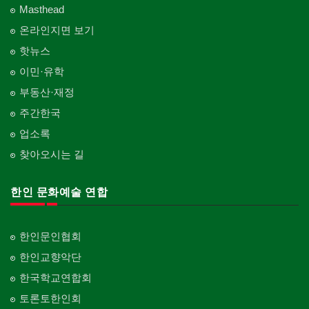
Masthead
온라인지면 보기
핫뉴스
이민·유학
부동산·재정
주간한국
업소록
찾아오시는 길
한인 문화예술 연합
한인문인협회
한인교향악단
한국학교연합회
토론토한인회