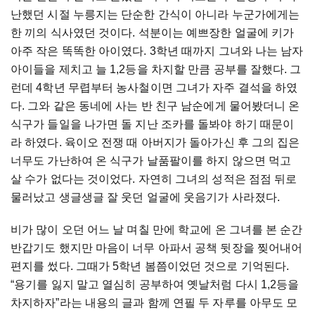
난했던
시절
누릉지는
단순한
간식이
아니라
누군가에게는
한
끼의
식사였던
것이다
.
석분이는
예쁘장한
얼굴에
키가
아주
작은
똑똑한
아이였다
. 3
학년
때까지
그녀와
나는
남자
아이들을
제치고
늘
1,2
등을
차지할
만큼
공부를
잘했다
.
그
런데
4
학년
무렵부터
농사철이면
그녀가
자주
결석을
하였
다
.
그와
같은
동네에
사는
반
친구
남순에게
물어봤더니
온
식구가
들일을
나가면
돌
지난
조카를
돌봐야
하기
때문이
라
하였다
.
육이오
전쟁
때
아버지가
돌아가신
후
그의
집은
너무도
가난하여
온
식구가
날품팔이를
하지
않으면
먹고
살
수가
없다는
것이었다
.
자연히
그녀의
성적은
점점
뒤로
물러났고
생글생글
잘
웃던
얼굴에
웃음기가
사라졌다
.
비가
많이
오던
어느
날
며칠
만에
학교에
온
그녀를
본
순간
반갑기도
했지만
마음이
너무
아파서
공책
뒷장을
찢어내어
편지를
썼다
.
그때가
5
학년
봄쯤이었던
것으로
기억된다
.
“
용기를
잃지
말고
열심히
공부하여
옛날처럼
다시
1,2
등을
차지하자
”
라는
내용의
글과
함께
연필
두
자루를
아무도
모