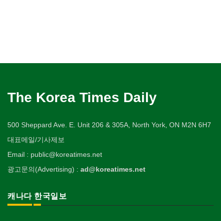
The Korea Times Daily
500 Sheppard Ave. E. Unit 206 & 305A, North York, ON M2N 6H7
대표메일/기사제보
Email : public@koreatimes.net
광고문의(Advertising) :
ad@koreatimes.net
캐나다 한국일보